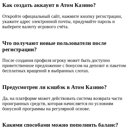
Как создать аккаунт в Атом Казино?
Откройте официальный сайт, нажмите кнопку регистрации,
укажите адрес электронной почты, придумайте пароль и
выберите валюту игрового счёта.
Что получают новые пользователи после
регистрации?
После создания профиля игроку может быть доступно
приветственное предложение с бонусом на депозит и пакетом
бесплатных вращений в выбранных слотах.
Предусмотрен ли кэшбэк в Атом Казино?
Да, на платформе может действовать система возврата части
проигранных средств, которая начисляется по условиям
бонусной программы на регулярной основе.
Какими способами можно пополнить баланс?