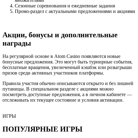
множителями
Сезонные соревнования и ежедневные задания
Промо-раздел с актуальными предложениями и акциями
Акции, бонусы и дополнительные
награды
На регулярной основе в Atom Casino появляются новые
бонусные предложения. Это могут быть турнирные события,
бесплатные вращения, увеличенный кэшбэк или розыгрыши
призов среди активных участников платформы.
Правила участия обычно описываются открыто и без лишней
путаницы. В специальном разделе с акциями можно
посмотреть доступные предложения, а в личном кабинете —
отслеживать их текущее состояние и условия активации.
ИГРЫ
ПОПУЛЯРНЫЕ ИГРЫ