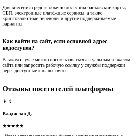
Для внесения средств обычно доступны банковские карты,
СБП, электронные платёжные сервисы, а также
криптовалютные переводы и другие поддерживаемые
варианты.
Как войти на сайт, если основной адрес
недоступен?
В таком случае можно воспользоваться актуальным зеркалом
сайта или запросить рабочую ссылку у службы поддержки
через доступные каналы связи.
Отзывы посетителей платформы
👨‍🔬
Владислав Д.
★★★★★