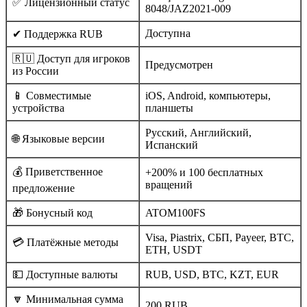
✅ Лицензионный статус
8048/JAZ2021-009
Доступна
✔ Поддержка RUB
🇷🇺 Доступ для игроков
Предусмотрен
из России
📱 Совместимые
iOS, Android, компьютеры,
устройства
планшеты
Русский, Английский,
🌐 Языковые версии
Испанский
💰 Приветственное
+200% и 100 бесплатных
вращений
предложение
🎁 Бонусный код
ATOM100FS
Visa, Piastrix, СБП, Payeer, BTC,
💳 Платёжные методы
ETH, USDT
💵 Доступные валюты
RUB, USD, BTC, KZT, EUR
🔽 Минимальная сумма
200 RUB