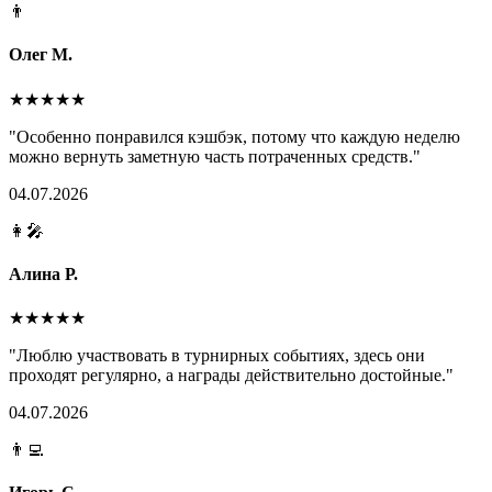
👨
Олег М.
★★★★★
"Особенно понравился кэшбэк, потому что каждую неделю
можно вернуть заметную часть потраченных средств."
04.07.2026
👩‍🎤
Алина Р.
★★★★★
"Люблю участвовать в турнирных событиях, здесь они
проходят регулярно, а награды действительно достойные."
04.07.2026
👨‍💻