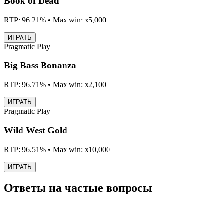
Book of Dead
RTP: 96.21% • Max win: x5,000
ИГРАТЬ
Pragmatic Play
Big Bass Bonanza
RTP: 96.71% • Max win: x2,100
ИГРАТЬ
Pragmatic Play
Wild West Gold
RTP: 96.51% • Max win: x10,000
ИГРАТЬ
Ответы на частые вопросы