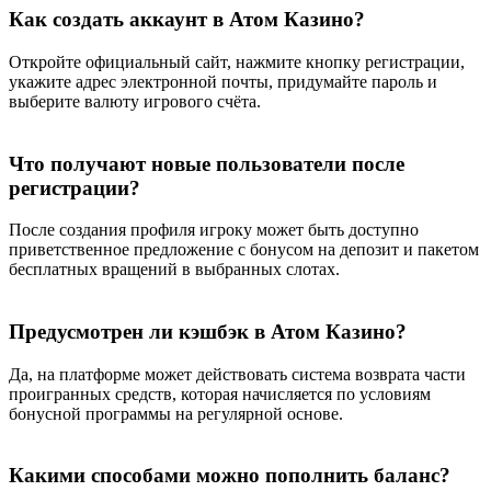
Как создать аккаунт в Атом Казино?
Откройте официальный сайт, нажмите кнопку регистрации,
укажите адрес электронной почты, придумайте пароль и
выберите валюту игрового счёта.
Что получают новые пользователи после
регистрации?
После создания профиля игроку может быть доступно
приветственное предложение с бонусом на депозит и пакетом
бесплатных вращений в выбранных слотах.
Предусмотрен ли кэшбэк в Атом Казино?
Да, на платформе может действовать система возврата части
проигранных средств, которая начисляется по условиям
бонусной программы на регулярной основе.
Какими способами можно пополнить баланс?