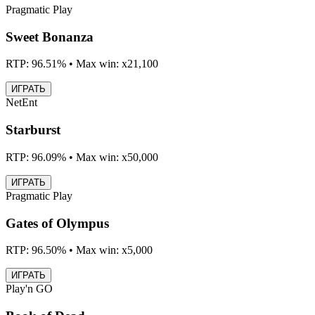
Pragmatic Play
Sweet Bonanza
RTP: 96.51% • Max win: x21,100
ИГРАТЬ
NetEnt
Starburst
RTP: 96.09% • Max win: x50,000
ИГРАТЬ
Pragmatic Play
Gates of Olympus
RTP: 96.50% • Max win: x5,000
ИГРАТЬ
Play'n GO