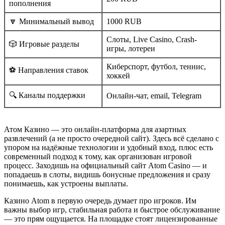
пополнения
🔽 Минимальный вывод
1000 RUB
Слоты, Live Casino, Crash-
🎲 Игровые разделы
игры, лотереи
Киберспорт, футбол, теннис,
⚽ Направления ставок
хоккей
🔍 Каналы поддержки
Онлайн-чат, email, Telegram
Атом Казино — это онлайн-платформа для азартных
развлечений (а не просто очередной сайт). Здесь всё сделано с
упором на надёжные технологии и удобный вход, плюс есть
современный подход к тому, как организован игровой
процесс. Заходишь на официальный сайт Atom Casino — и
попадаешь в слоты, видишь бонусные предложения и сразу
понимаешь, как устроены выплаты.
Казино Atom в первую очередь думает про игроков. Им
важны выбор игр, стабильная работа и быстрое обслуживание
— это прям ощущается. На площадке стоят лицензированные