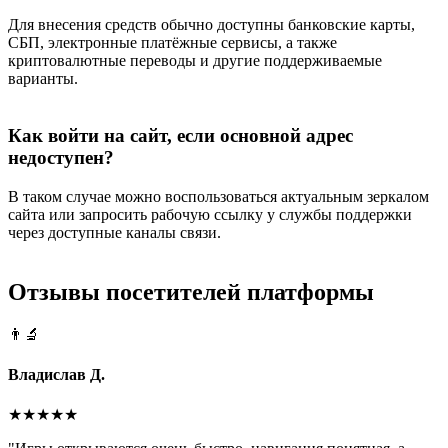
Для внесения средств обычно доступны банковские карты,
СБП, электронные платёжные сервисы, а также
криптовалютные переводы и другие поддерживаемые
варианты.
Как войти на сайт, если основной адрес
недоступен?
В таком случае можно воспользоваться актуальным зеркалом
сайта или запросить рабочую ссылку у службы поддержки
через доступные каналы связи.
Отзывы посетителей платформы
👨‍🔬
Владислав Д.
★★★★★