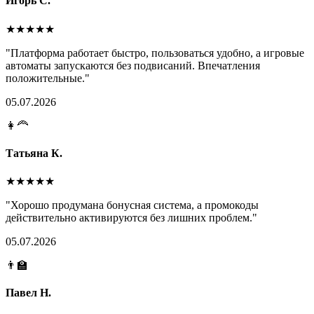
Игорь С.
★★★★★
"Платформа работает быстро, пользоваться удобно, а игровые
автоматы запускаются без подвисаний. Впечатления
положительные."
05.07.2026
👩‍🦰
Татьяна К.
★★★★★
"Хорошо продумана бонусная система, а промокоды
действительно активируются без лишних проблем."
05.07.2026
👨‍🏫
Павел Н.