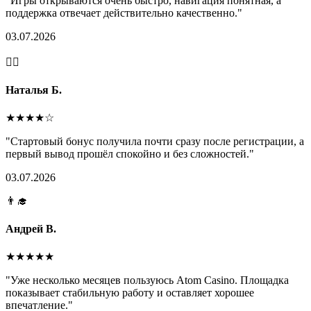
"Игры открываются очень быстро, навигация понятная, а
поддержка отвечает действительно качественно."
03.07.2026
👩‍⚕️
Наталья Б.
★★★★☆
"Стартовый бонус получила почти сразу после регистрации, а
первый вывод прошёл спокойно и без сложностей."
03.07.2026
👨‍🎓
Андрей В.
★★★★★
"Уже несколько месяцев пользуюсь Atom Casino. Площадка
показывает стабильную работу и оставляет хорошее
впечатление."