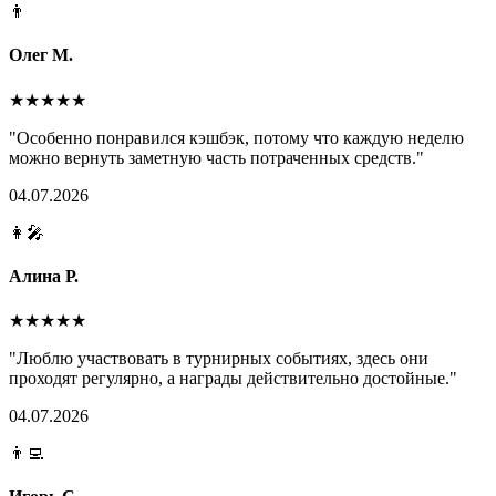
👨
Олег М.
★★★★★
"Особенно понравился кэшбэк, потому что каждую неделю
можно вернуть заметную часть потраченных средств."
04.07.2026
👩‍🎤
Алина Р.
★★★★★
"Люблю участвовать в турнирных событиях, здесь они
проходят регулярно, а награды действительно достойные."
04.07.2026
👨‍💻