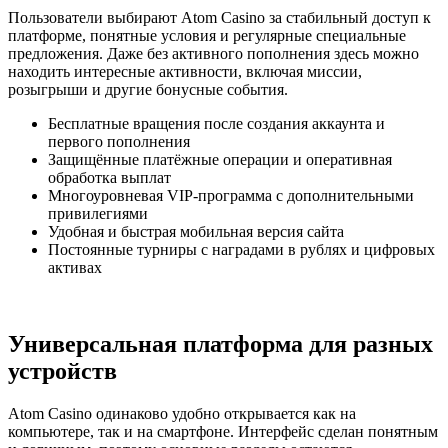
Пользователи выбирают Atom Casino за стабильный доступ к
платформе, понятные условия и регулярные специальные
предложения. Даже без активного пополнения здесь можно
находить интересные активности, включая миссии,
розыгрыши и другие бонусные события.
Бесплатные вращения после создания аккаунта и
первого пополнения
Защищённые платёжные операции и оперативная
обработка выплат
Многоуровневая VIP-программа с дополнительными
привилегиями
Удобная и быстрая мобильная версия сайта
Постоянные турниры с наградами в рублях и цифровых
активах
Универсальная платформа для разных
устройств
Atom Casino одинаково удобно открывается как на
компьютере, так и на смартфоне. Интерфейс сделан понятным