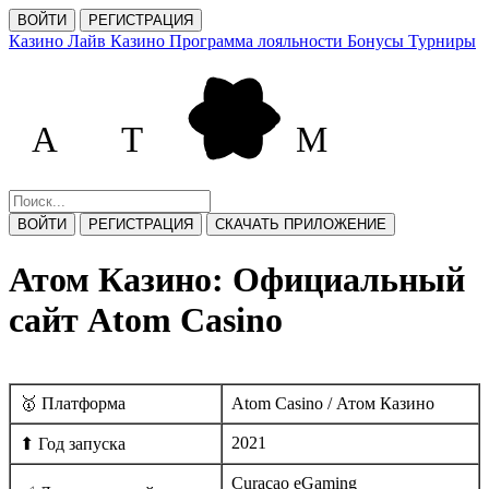
ВОЙТИ
РЕГИСТРАЦИЯ
Казино
Лайв Казино
Программа лояльности
Бонусы
Турниры
A
T
M
ВОЙТИ
РЕГИСТРАЦИЯ
СКАЧАТЬ ПРИЛОЖЕНИЕ
Атом Казино: Официальный
сайт Atom Casino
🥇 Платформа
Atom Casino / Атом Казино
2021
⬆ Год запуска
Curaçao eGaming