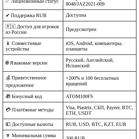
✅ Лицензионный статус
8048/JAZ2021-009
Доступна
✔ Поддержка RUB
🇷🇺 Доступ для игроков
Предусмотрен
из России
📱 Совместимые
iOS, Android, компьютеры,
устройства
планшеты
Русский, Английский,
🌐 Языковые версии
Испанский
💰 Приветственное
+200% и 100 бесплатных
вращений
предложение
🎁 Бонусный код
ATOM100FS
Visa, Piastrix, СБП, Payeer, BTC,
💳 Платёжные методы
ETH, USDT
💵 Доступные валюты
RUB, USD, BTC, KZT, EUR
🔽 Минимальная сумма
200 RUB