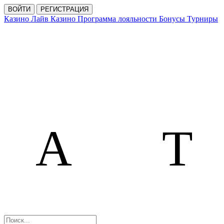
ВОЙТИ
РЕГИСТРАЦИЯ
Казино
Лайв Казино
Программа лояльности
Бонусы
Турниры
A
T