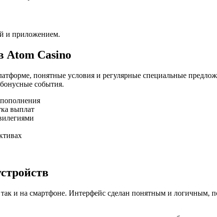
ей и приложением.
в Atom Casino
латформе, понятные условия и регулярные специальные предлож
 бонусные события.
 пополнения
тка выплат
вилегиями
ктивах
устройств
, так и на смартфоне. Интерфейс сделан понятным и логичным,