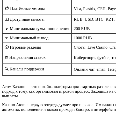
💳 Платёжные методы
Visa, Piastrix, СБП, Pa
💵 Доступные валюты
RUB, USD, BTC, KZT,
🔽 Минимальная сумма пополнения
200 RUB
🔽 Минимальный вывод
1000 RUB
🎲 Игровые разделы
Слоты, Live Casino, Cr
⚽ Направления ставок
Киберспорт, футбол, те
🔍 Каналы поддержки
Онлайн-чат, email, Tele
Атом Казино — это онлайн-платформа для азартных развлечений
подход к тому, как организован игровой процесс. Заходишь н
выплаты.
Казино Atom в первую очередь думает про игроков. Им важны 
автоматы, пополнение и вывод проходят быстро, а интерфейс п