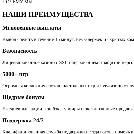
ПОЧЕМУ МЫ
НАШИ ПРЕИМУЩЕСТВА
Мгновенные выплаты
Вывод средств в течение 15 минут. Без задержек и скрытых ко
Безопасность
Лицензированное казино с SSL-шифрованием и защитой персо
5000+ игр
Огромная коллекция слотов, настольных игр и live-казино от 
Щедрые бонусы
Ежедневные акции, кэшбэк, турниры и эксклюзивные предложе
Поддержка 24/7
Квалифицированная служба поддержки всегда готова помочь в