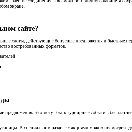
ком качестве соединения, а возможности личного кабинета сохр
юбом экране.
ьном сайте?
ярные слоты, действующие бонусные предложения и быстрые пе
жество востребованных форматов.
вателей
и
ады
ные предложения. Это могут быть турнирные события, бесплатн
утаницы. В специальном разделе с акциями можно посмотреть д