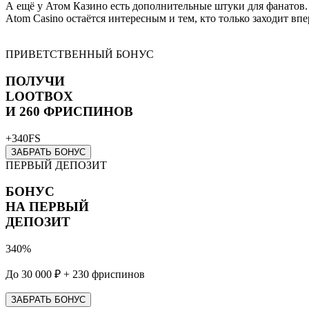
А ещё у Атом Казино есть дополнительные штуки для фанатов.
Atom Casino остаётся интересным и тем, кто только заходит впер
ПРИВЕТСТВЕННЫЙ БОНУС
ПОЛУЧИ
LOOTBOX
И 260 ФРИСПИНОВ
+340FS
ЗАБРАТЬ БОНУС
ПЕРВЫЙ ДЕПОЗИТ
БОНУС
НА ПЕРВЫЙ
ДЕПОЗИТ
340%
До 30 000 ₽ + 230 фриспинов
ЗАБРАТЬ БОНУС