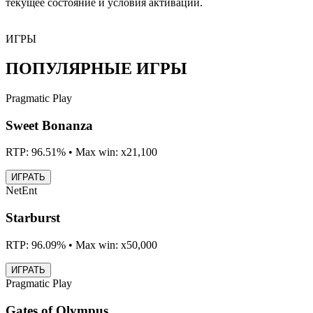
текущее состояние и условия активации.
ИГРЫ
ПОПУЛЯРНЫЕ ИГРЫ
Pragmatic Play
Sweet Bonanza
RTP: 96.51% • Max win: x21,100
ИГРАТЬ
NetEnt
Starburst
RTP: 96.09% • Max win: x50,000
ИГРАТЬ
Pragmatic Play
Gates of Olympus