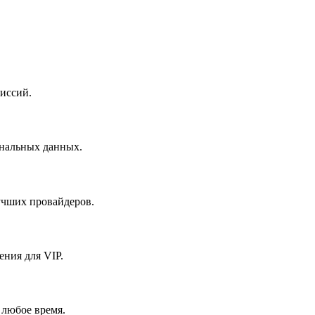
миссий.
нальных данных.
лучших провайдеров.
ния для VIP.
 любое время.