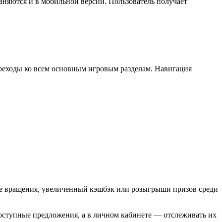
аняются и в мобильной версии. Пользователь получает
реходы ко всем основным игровым разделам. Навигация
ые вращения, увеличенный кэшбэк или розыгрыши призов среди
оступные предложения, а в личном кабинете — отслеживать их