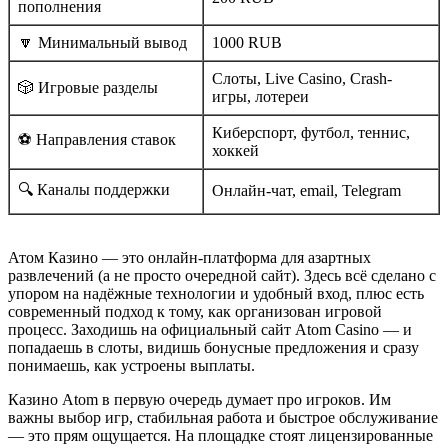
пополнения
🔽 Минимальный вывод
1000 RUB
Слоты, Live Casino, Crash-
🎲 Игровые разделы
игры, лотереи
Киберспорт, футбол, теннис,
⚽ Направления ставок
хоккей
🔍 Каналы поддержки
Онлайн-чат, email, Telegram
Атом Казино — это онлайн-платформа для азартных
развлечений (а не просто очередной сайт). Здесь всё сделано с
упором на надёжные технологии и удобный вход, плюс есть
современный подход к тому, как организован игровой
процесс. Заходишь на официальный сайт Atom Casino — и
попадаешь в слоты, видишь бонусные предложения и сразу
понимаешь, как устроены выплаты.
Казино Atom в первую очередь думает про игроков. Им
важны выбор игр, стабильная работа и быстрое обслуживание
— это прям ощущается. На площадке стоят лицензированные