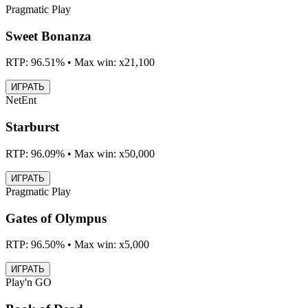
Pragmatic Play
Sweet Bonanza
RTP: 96.51% • Max win: x21,100
ИГРАТЬ
NetEnt
Starburst
RTP: 96.09% • Max win: x50,000
ИГРАТЬ
Pragmatic Play
Gates of Olympus
RTP: 96.50% • Max win: x5,000
ИГРАТЬ
Play'n GO