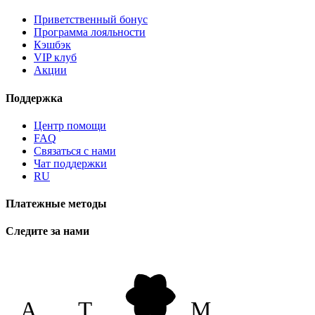
Приветственный бонус
Программа лояльности
Кэшбэк
VIP клуб
Акции
Поддержка
Центр помощи
FAQ
Связаться с нами
Чат поддержки
RU
Платежные методы
Следите за нами
A
T
M