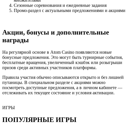
множителями
Сезонные соревнования и ежедневные задания
Промо-раздел с актуальными предложениями и акциями
Акции, бонусы и дополнительные
награды
На регулярной основе в Atom Casino появляются новые
бонусные предложения. Это могут быть турнирные события,
бесплатные вращения, увеличенный кэшбэк или розыгрыши
призов среди активных участников платформы.
Правила участия обычно описываются открыто и без лишней
путаницы. В специальном разделе с акциями можно
посмотреть доступные предложения, а в личном кабинете —
отслеживать их текущее состояние и условия активации.
ИГРЫ
ПОПУЛЯРНЫЕ ИГРЫ