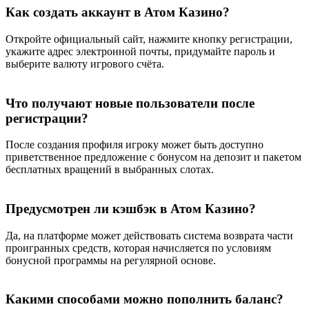
Как создать аккаунт в Атом Казино?
Откройте официальный сайт, нажмите кнопку регистрации,
укажите адрес электронной почты, придумайте пароль и
выберите валюту игрового счёта.
Что получают новые пользователи после
регистрации?
После создания профиля игроку может быть доступно
приветственное предложение с бонусом на депозит и пакетом
бесплатных вращений в выбранных слотах.
Предусмотрен ли кэшбэк в Атом Казино?
Да, на платформе может действовать система возврата части
проигранных средств, которая начисляется по условиям
бонусной программы на регулярной основе.
Какими способами можно пополнить баланс?