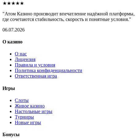
★★★★★
"Атом Казино производит впечатление надёжной платформы,
где сочетаются стабильность, скорость и понятные условия."
06.07.2026
О казино
О нас
Лицензия
Правила и условия
Политика конфиденциальности
Ответственная игра
Игры
Слоты
Живое казино
Настольные игры
Турниры
Новые игры
Бонусы