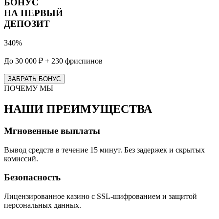
БОНУС
НА ПЕРВЫЙ
ДЕПОЗИТ
340%
До 30 000 ₽ + 230 фриспинов
ЗАБРАТЬ БОНУС
ПОЧЕМУ МЫ
НАШИ ПРЕИМУЩЕСТВА
Мгновенные выплаты
Вывод средств в течение 15 минут. Без задержек и скрытых
комиссий.
Безопасность
Лицензированное казино с SSL-шифрованием и защитой
персональных данных.