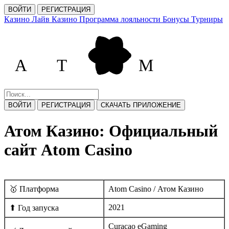
ВОЙТИ
РЕГИСТРАЦИЯ
Казино
Лайв Казино
Программа лояльности
Бонусы
Турниры
A
T
M
ВОЙТИ
РЕГИСТРАЦИЯ
СКАЧАТЬ ПРИЛОЖЕНИЕ
Атом Казино: Официальный
сайт Atom Casino
🥇 Платформа
Atom Casino / Атом Казино
2021
⬆ Год запуска
Curaçao eGaming