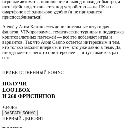
игровые автоматы, пополнение и вывод проходят быстро, а
интерфейс подстраивается под устройство — на ПК и на
смартфоне всё одинаково удобно (и не приходится
приспосабливаться).
А ещё у Атом Казино есть дополнительные штуки для
фанатов. VIP-программа, тематические турниры и поддержка
криптовалютных платежей — всё это добавляет игры и
вариантов. Так что Atom Casino остаётся интересным и тем,
кто только заходит впервые, и тем, кто уже давно в теме. Да,
иногда хочется чего-то поинтереснее — и тут такое как раз
есть.
ПРИВЕТСТВЕННЫЙ БОНУС
ПОЛУЧИ
LOOTBOX
И 260 ФРИСПИНОВ
+340FS
ЗАБРАТЬ БОНУС
ПЕРВЫЙ ДЕПОЗИТ