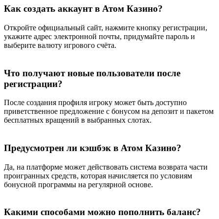
Как создать аккаунт в Атом Казино?
Откройте официальный сайт, нажмите кнопку регистрации,
укажите адрес электронной почты, придумайте пароль и
выберите валюту игрового счёта.
Что получают новые пользователи после
регистрации?
После создания профиля игроку может быть доступно
приветственное предложение с бонусом на депозит и пакетом
бесплатных вращений в выбранных слотах.
Предусмотрен ли кэшбэк в Атом Казино?
Да, на платформе может действовать система возврата части
проигранных средств, которая начисляется по условиям
бонусной программы на регулярной основе.
Какими способами можно пополнить баланс?