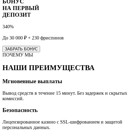
БОНУС
НА ПЕРВЫЙ
ДЕПОЗИТ
340%
До 30 000 ₽ + 230 фриспинов
ЗАБРАТЬ БОНУС
ПОЧЕМУ МЫ
НАШИ ПРЕИМУЩЕСТВА
Мгновенные выплаты
Вывод средств в течение 15 минут. Без задержек и скрытых
комиссий.
Безопасность
Лицензированное казино с SSL-шифрованием и защитой
персональных данных.