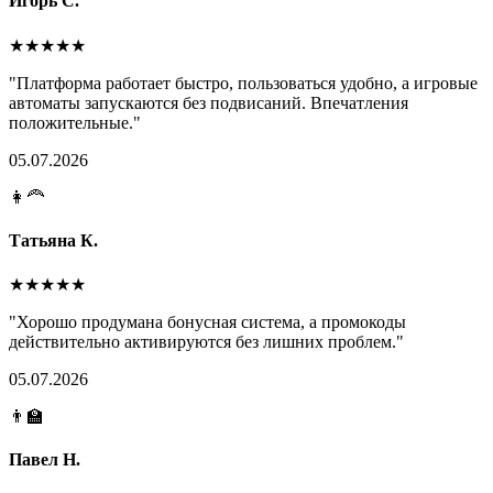
Игорь С.
★★★★★
"Платформа работает быстро, пользоваться удобно, а игровые
автоматы запускаются без подвисаний. Впечатления
положительные."
05.07.2026
👩‍🦰
Татьяна К.
★★★★★
"Хорошо продумана бонусная система, а промокоды
действительно активируются без лишних проблем."
05.07.2026
👨‍🏫
Павел Н.