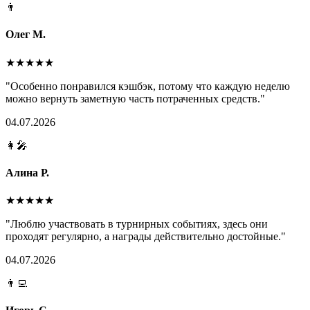
👨
Олег М.
★★★★★
"Особенно понравился кэшбэк, потому что каждую неделю
можно вернуть заметную часть потраченных средств."
04.07.2026
👩‍🎤
Алина Р.
★★★★★
"Люблю участвовать в турнирных событиях, здесь они
проходят регулярно, а награды действительно достойные."
04.07.2026
👨‍💻