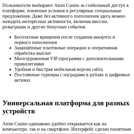
Пользователи выбирают Atom Casino за стабильный доступ к
платформе, понятные условия и регулярные специальные
предложения. Даже без активного пополнения здесь можно
находить интересные активности, включая миссии,
розыгрыши и другие бонусные события.
Бесплатные вращения после создания аккаунта и
первого пополнения
Защищённые платёжные операции и оперативная
обработка выплат
Многоуровневая VIP-программа с дополнительными
привилегиями
Удобная и быстрая мобильная версия сайта
Постоянные турниры с наградами в рублях и цифровых
активах
Универсальная платформа для разных
устройств
Atom Casino одинаково удобно открывается как на
компьютере, так и на смартфоне. Интерфейс сделан понятным