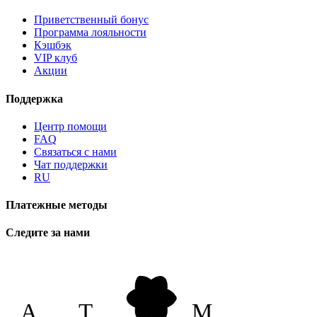
Приветственный бонус
Программа лояльности
Кэшбэк
VIP клуб
Акции
Поддержка
Центр помощи
FAQ
Связаться с нами
Чат поддержки
RU
Платежные методы
Следите за нами
A
T
M