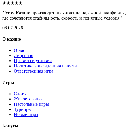
★★★★★
"Атом Казино производит впечатление надёжной платформы,
где сочетаются стабильность, скорость и понятные условия."
06.07.2026
О казино
О нас
Лицензия
Правила и условия
Политика конфиденциальности
Ответственная игра
Игры
Слоты
Живое казино
Настольные игры
Турниры
Новые игры
Бонусы