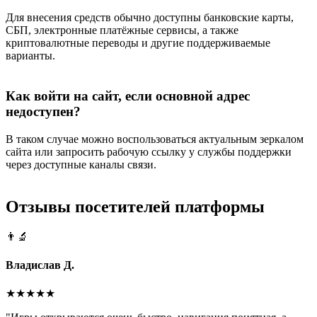
Для внесения средств обычно доступны банковские карты,
СБП, электронные платёжные сервисы, а также
криптовалютные переводы и другие поддерживаемые
варианты.
Как войти на сайт, если основной адрес
недоступен?
В таком случае можно воспользоваться актуальным зеркалом
сайта или запросить рабочую ссылку у службы поддержки
через доступные каналы связи.
Отзывы посетителей платформы
👨‍🔬
Владислав Д.
★★★★★