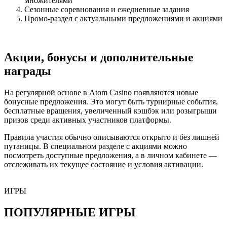
множителями
Сезонные соревнования и ежедневные задания
Промо-раздел с актуальными предложениями и акциями
Акции, бонусы и дополнительные
награды
На регулярной основе в Atom Casino появляются новые
бонусные предложения. Это могут быть турнирные события,
бесплатные вращения, увеличенный кэшбэк или розыгрыши
призов среди активных участников платформы.
Правила участия обычно описываются открыто и без лишней
путаницы. В специальном разделе с акциями можно
посмотреть доступные предложения, а в личном кабинете —
отслеживать их текущее состояние и условия активации.
ИГРЫ
ПОПУЛЯРНЫЕ ИГРЫ