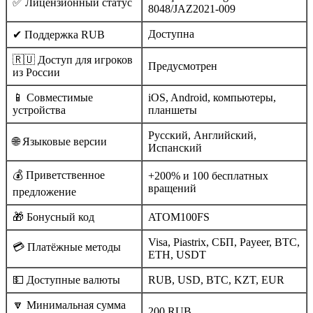
✅ Лицензионный статус
8048/JAZ2021-009
Доступна
✔ Поддержка RUB
🇷🇺 Доступ для игроков
Предусмотрен
из России
📱 Совместимые
iOS, Android, компьютеры,
устройства
планшеты
Русский, Английский,
🌐 Языковые версии
Испанский
💰 Приветственное
+200% и 100 бесплатных
вращений
предложение
🎁 Бонусный код
ATOM100FS
Visa, Piastrix, СБП, Payeer, BTC,
💳 Платёжные методы
ETH, USDT
💵 Доступные валюты
RUB, USD, BTC, KZT, EUR
🔽 Минимальная сумма
200 RUB