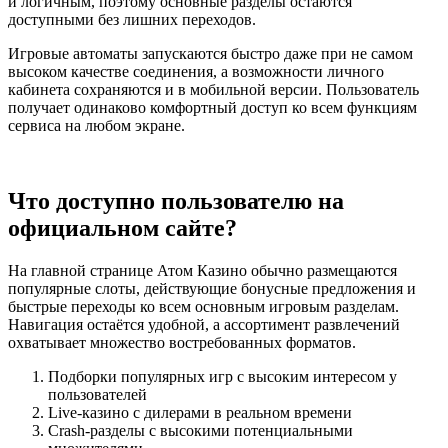
и логичным, поэтому основные разделы остаются
доступными без лишних переходов.
Игровые автоматы запускаются быстро даже при не самом
высоком качестве соединения, а возможности личного
кабинета сохраняются и в мобильной версии. Пользователь
получает одинаково комфортный доступ ко всем функциям
сервиса на любом экране.
Что доступно пользователю на
официальном сайте?
На главной странице Атом Казино обычно размещаются
популярные слоты, действующие бонусные предложения и
быстрые переходы ко всем основным игровым разделам.
Навигация остаётся удобной, а ассортимент развлечений
охватывает множество востребованных форматов.
Подборки популярных игр с высоким интересом у
пользователей
Live-казино с дилерами в реальном времени
Crash-разделы с высокими потенциальными