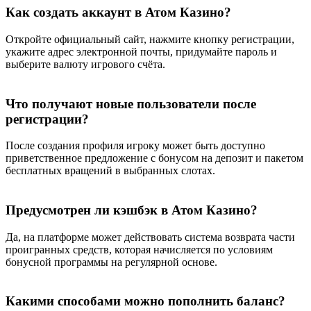
Как создать аккаунт в Атом Казино?
Откройте официальный сайт, нажмите кнопку регистрации,
укажите адрес электронной почты, придумайте пароль и
выберите валюту игрового счёта.
Что получают новые пользователи после
регистрации?
После создания профиля игроку может быть доступно
приветственное предложение с бонусом на депозит и пакетом
бесплатных вращений в выбранных слотах.
Предусмотрен ли кэшбэк в Атом Казино?
Да, на платформе может действовать система возврата части
проигранных средств, которая начисляется по условиям
бонусной программы на регулярной основе.
Какими способами можно пополнить баланс?