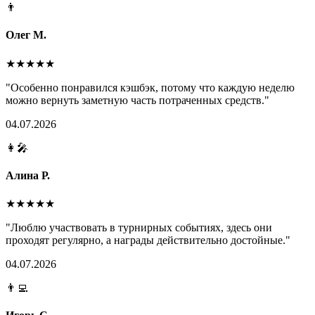
👨
Олег М.
★★★★★
"Особенно понравился кэшбэк, потому что каждую неделю
можно вернуть заметную часть потраченных средств."
04.07.2026
👩‍🎤
Алина Р.
★★★★★
"Люблю участвовать в турнирных событиях, здесь они
проходят регулярно, а награды действительно достойные."
04.07.2026
👨‍💻