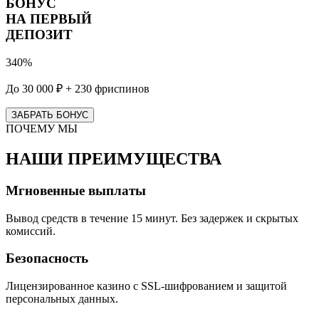
БОНУС
НА ПЕРВЫЙ
ДЕПОЗИТ
340%
До 30 000 ₽ + 230 фриспинов
ЗАБРАТЬ БОНУС
ПОЧЕМУ МЫ
НАШИ ПРЕИМУЩЕСТВА
Мгновенные выплаты
Вывод средств в течение 15 минут. Без задержек и скрытых
комиссий.
Безопасность
Лицензированное казино с SSL-шифрованием и защитой
персональных данных.