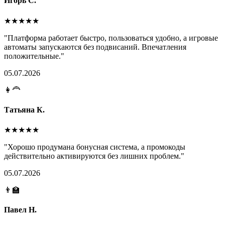
Игорь С.
★★★★★
"Платформа работает быстро, пользоваться удобно, а игровые
автоматы запускаются без подвисаний. Впечатления
положительные."
05.07.2026
👩‍🦰
Татьяна К.
★★★★★
"Хорошо продумана бонусная система, а промокоды
действительно активируются без лишних проблем."
05.07.2026
👨‍🏫
Павел Н.