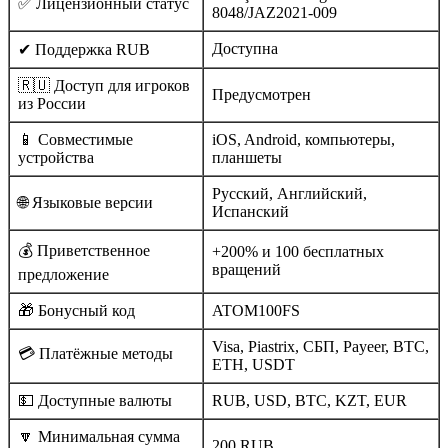
✅ Лицензионный статус
8048/JAZ2021-009
Доступна
✔ Поддержка RUB
🇷🇺 Доступ для игроков
Предусмотрен
из России
📱 Совместимые
iOS, Android, компьютеры,
устройства
планшеты
Русский, Английский,
🌐 Языковые версии
Испанский
💰 Приветственное
+200% и 100 бесплатных
вращений
предложение
🎁 Бонусный код
ATOM100FS
Visa, Piastrix, СБП, Payeer, BTC,
💳 Платёжные методы
ETH, USDT
💵 Доступные валюты
RUB, USD, BTC, KZT, EUR
🔽 Минимальная сумма
200 RUB