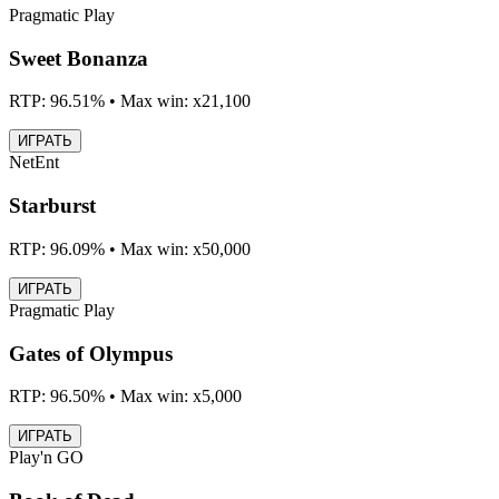
Pragmatic Play
Sweet Bonanza
RTP: 96.51% • Max win: x21,100
ИГРАТЬ
NetEnt
Starburst
RTP: 96.09% • Max win: x50,000
ИГРАТЬ
Pragmatic Play
Gates of Olympus
RTP: 96.50% • Max win: x5,000
ИГРАТЬ
Play'n GO