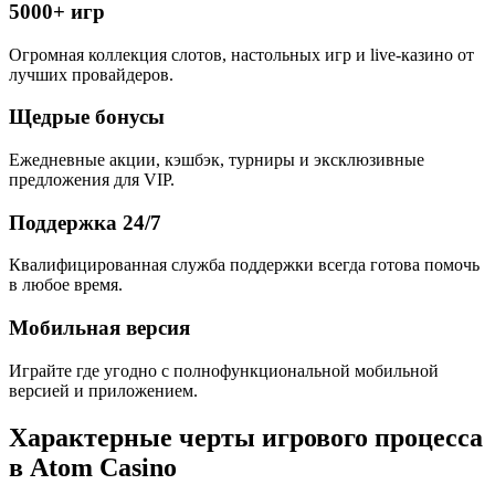
5000+ игр
Огромная коллекция слотов, настольных игр и live-казино от
лучших провайдеров.
Щедрые бонусы
Ежедневные акции, кэшбэк, турниры и эксклюзивные
предложения для VIP.
Поддержка 24/7
Квалифицированная служба поддержки всегда готова помочь
в любое время.
Мобильная версия
Играйте где угодно с полнофункциональной мобильной
версией и приложением.
Характерные черты игрового процесса
в Atom Casino