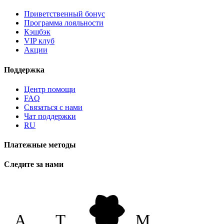
Приветственный бонус
Программа лояльности
Кэшбэк
VIP клуб
Акции
Поддержка
Центр помощи
FAQ
Связаться с нами
Чат поддержки
RU
Платежные методы
Следите за нами
A
T
M