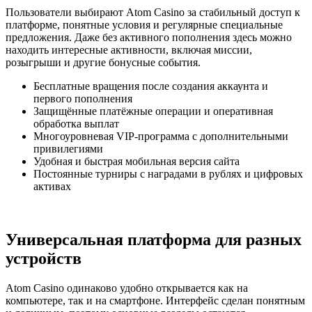
Пользователи выбирают Atom Casino за стабильный доступ к
платформе, понятные условия и регулярные специальные
предложения. Даже без активного пополнения здесь можно
находить интересные активности, включая миссии,
розыгрыши и другие бонусные события.
Бесплатные вращения после создания аккаунта и
первого пополнения
Защищённые платёжные операции и оперативная
обработка выплат
Многоуровневая VIP-программа с дополнительными
привилегиями
Удобная и быстрая мобильная версия сайта
Постоянные турниры с наградами в рублях и цифровых
активах
Универсальная платформа для разных
устройств
Atom Casino одинаково удобно открывается как на
компьютере, так и на смартфоне. Интерфейс сделан понятным