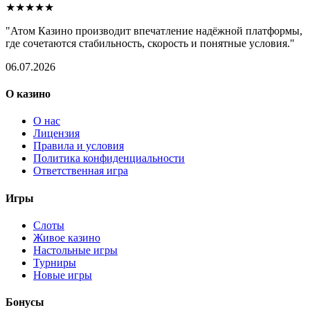
★★★★★
"Атом Казино производит впечатление надёжной платформы,
где сочетаются стабильность, скорость и понятные условия."
06.07.2026
О казино
О нас
Лицензия
Правила и условия
Политика конфиденциальности
Ответственная игра
Игры
Слоты
Живое казино
Настольные игры
Турниры
Новые игры
Бонусы