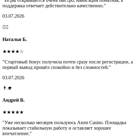
"Игры открываются очень быстро, навигация понятная, а
поддержка отвечает действительно качественно."
03.07.2026
👩‍⚕️
Наталья Б.
★★★★☆
"Стартовый бонус получила почти сразу после регистрации, а
первый вывод прошёл спокойно и без сложностей."
03.07.2026
👨‍🎓
Андрей В.
★★★★★
"Уже несколько месяцев пользуюсь Atom Casino. Площадка
показывает стабильную работу и оставляет хорошее
впечатление."