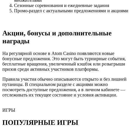
множителями
Сезонные соревнования и ежедневные задания
Промо-раздел с актуальными предложениями и акциями
Акции, бонусы и дополнительные
награды
На регулярной основе в Atom Casino появляются новые
бонусные предложения. Это могут быть турнирные события,
бесплатные вращения, увеличенный кэшбэк или розыгрыши
призов среди активных участников платформы.
Правила участия обычно описываются открыто и без лишней
путаницы. В специальном разделе с акциями можно
посмотреть доступные предложения, а в личном кабинете —
отслеживать их текущее состояние и условия активации.
ИГРЫ
ПОПУЛЯРНЫЕ ИГРЫ