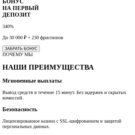
БОНУС
НА ПЕРВЫЙ
ДЕПОЗИТ
340%
До 30 000 ₽ + 230 фриспинов
ЗАБРАТЬ БОНУС
ПОЧЕМУ МЫ
НАШИ ПРЕИМУЩЕСТВА
Мгновенные выплаты
Вывод средств в течение 15 минут. Без задержек и скрытых
комиссий.
Безопасность
Лицензированное казино с SSL-шифрованием и защитой
персональных данных.