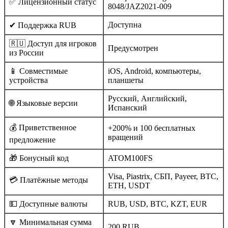
✅ Лицензионный статус
8048/JAZ2021-009
Доступна
✔ Поддержка RUB
🇷🇺 Доступ для игроков
Предусмотрен
из России
📱 Совместимые
iOS, Android, компьютеры,
устройства
планшеты
Русский, Английский,
🌐 Языковые версии
Испанский
💰 Приветственное
+200% и 100 бесплатных
вращений
предложение
🎁 Бонусный код
ATOM100FS
Visa, Piastrix, СБП, Payeer, BTC,
💳 Платёжные методы
ETH, USDT
💵 Доступные валюты
RUB, USD, BTC, KZT, EUR
🔽 Минимальная сумма
200 RUB