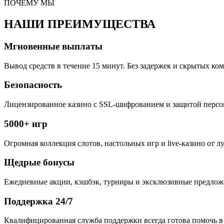
ПОЧЕМУ МЫ
НАШИ ПРЕИМУЩЕСТВА
Мгновенные выплаты
Вывод средств в течение 15 минут. Без задержек и скрытых ко
Безопасность
Лицензированное казино с SSL-шифрованием и защитой персо
5000+ игр
Огромная коллекция слотов, настольных игр и live-казино от 
Щедрые бонусы
Ежедневные акции, кэшбэк, турниры и эксклюзивные предложе
Поддержка 24/7
Квалифицированная служба поддержки всегда готова помочь в