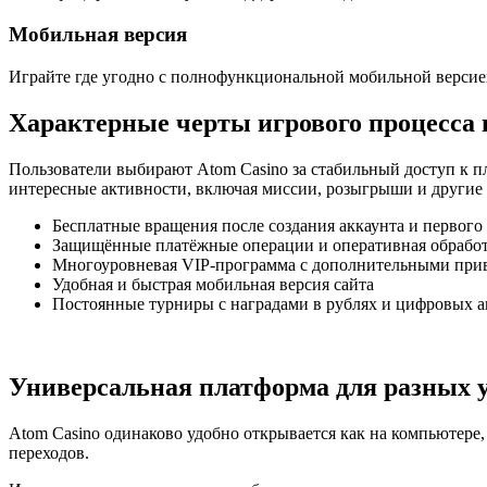
Мобильная версия
Играйте где угодно с полнофункциональной мобильной верси
Характерные черты игрового процесса 
Пользователи выбирают Atom Casino за стабильный доступ к п
интересные активности, включая миссии, розыгрыши и другие
Бесплатные вращения после создания аккаунта и первого
Защищённые платёжные операции и оперативная обрабо
Многоуровневая VIP-программа с дополнительными при
Удобная и быстрая мобильная версия сайта
Постоянные турниры с наградами в рублях и цифровых а
Универсальная платформа для разных 
Atom Casino одинаково удобно открывается как на компьютере
переходов.