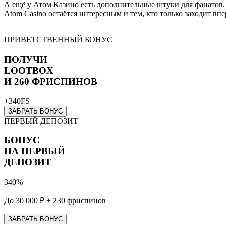
А ещё у Атом Казино есть дополнительные штуки для фанатов.
Atom Casino остаётся интересным и тем, кто только заходит впер
ПРИВЕТСТВЕННЫЙ БОНУС
ПОЛУЧИ
LOOTBOX
И 260 ФРИСПИНОВ
+340FS
ЗАБРАТЬ БОНУС
ПЕРВЫЙ ДЕПОЗИТ
БОНУС
НА ПЕРВЫЙ
ДЕПОЗИТ
340%
До 30 000 ₽ + 230 фриспинов
ЗАБРАТЬ БОНУС