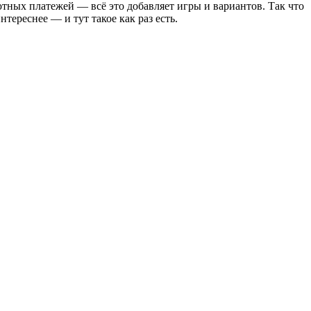
тных платежей — всё это добавляет игры и вариантов. Так что
нтереснее — и тут такое как раз есть.