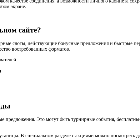
ком качестве соединения, а возможности личного кабинета сохр
юбом экране.
ьном сайте?
ярные слоты, действующие бонусные предложения и быстрые пе
жество востребованных форматов.
вателей
и
ады
ные предложения. Это могут быть турнирные события, бесплатн
утаницы. В специальном разделе с акциями можно посмотреть д