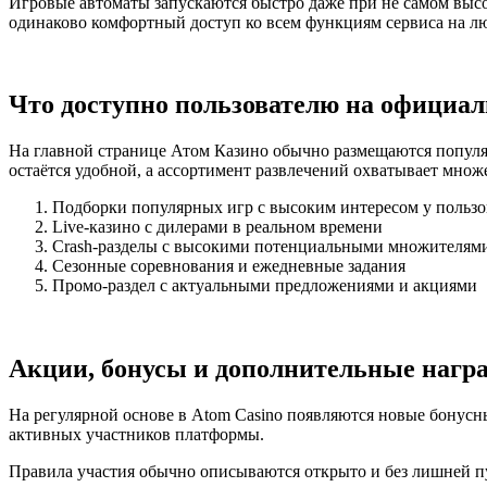
Игровые автоматы запускаются быстро даже при не самом высо
одинаково комфортный доступ ко всем функциям сервиса на л
Что доступно пользователю на официал
На главной странице Атом Казино обычно размещаются попул
остаётся удобной, а ассортимент развлечений охватывает мно
Подборки популярных игр с высоким интересом у пользо
Live-казино с дилерами в реальном времени
Crash-разделы с высокими потенциальными множителям
Сезонные соревнования и ежедневные задания
Промо-раздел с актуальными предложениями и акциями
Акции, бонусы и дополнительные нагр
На регулярной основе в Atom Casino появляются новые бонус
активных участников платформы.
Правила участия обычно описываются открыто и без лишней п