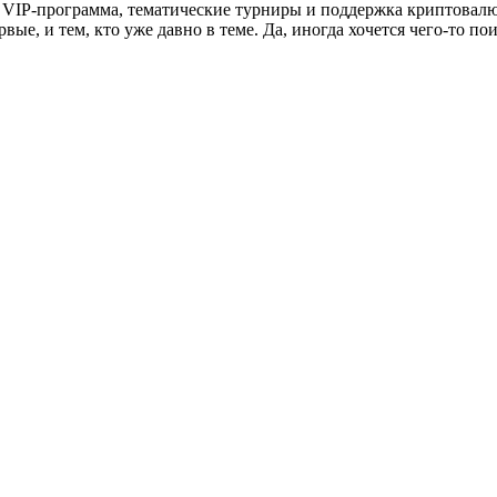
 VIP-программа, тематические турниры и поддержка криптовалю
вые, и тем, кто уже давно в теме. Да, иногда хочется чего-то пои