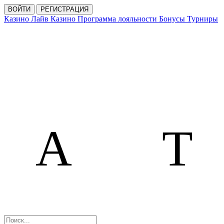
ВОЙТИ
РЕГИСТРАЦИЯ
Казино
Лайв Казино
Программа лояльности
Бонусы
Турниры
A
T