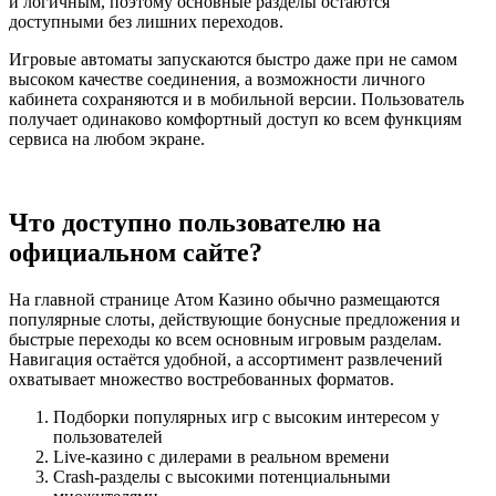
и логичным, поэтому основные разделы остаются
доступными без лишних переходов.
Игровые автоматы запускаются быстро даже при не самом
высоком качестве соединения, а возможности личного
кабинета сохраняются и в мобильной версии. Пользователь
получает одинаково комфортный доступ ко всем функциям
сервиса на любом экране.
Что доступно пользователю на
официальном сайте?
На главной странице Атом Казино обычно размещаются
популярные слоты, действующие бонусные предложения и
быстрые переходы ко всем основным игровым разделам.
Навигация остаётся удобной, а ассортимент развлечений
охватывает множество востребованных форматов.
Подборки популярных игр с высоким интересом у
пользователей
Live-казино с дилерами в реальном времени
Crash-разделы с высокими потенциальными