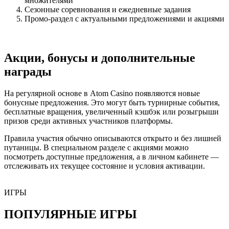
множителями
Сезонные соревнования и ежедневные задания
Промо-раздел с актуальными предложениями и акциями
Акции, бонусы и дополнительные
награды
На регулярной основе в Atom Casino появляются новые
бонусные предложения. Это могут быть турнирные события,
бесплатные вращения, увеличенный кэшбэк или розыгрыши
призов среди активных участников платформы.
Правила участия обычно описываются открыто и без лишней
путаницы. В специальном разделе с акциями можно
посмотреть доступные предложения, а в личном кабинете —
отслеживать их текущее состояние и условия активации.
ИГРЫ
ПОПУЛЯРНЫЕ ИГРЫ