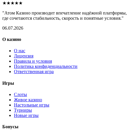
★★★★★
"Атом Казино производит впечатление надёжной платформы,
где сочетаются стабильность, скорость и понятные условия."
06.07.2026
О казино
О нас
Лицензия
Правила и условия
Политика конфиденциальности
Ответственная игра
Игры
Слоты
Живое казино
Настольные игры
Турниры
Новые игры
Бонусы