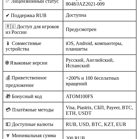
✅ Лицензионный статус
8048/JAZ2021-009
Доступна
✔ Поддержка RUB
🇷🇺 Доступ для игроков
Предусмотрен
из России
📱 Совместимые
iOS, Android, компьютеры,
устройства
планшеты
Русский, Английский,
🌐 Языковые версии
Испанский
💰 Приветственное
+200% и 100 бесплатных
вращений
предложение
🎁 Бонусный код
ATOM100FS
Visa, Piastrix, СБП, Payeer, BTC,
💳 Платёжные методы
ETH, USDT
💵 Доступные валюты
RUB, USD, BTC, KZT, EUR
🔽 Минимальная сумма
200 RUB