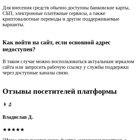
Для внесения средств обычно доступны банковские карты,
СБП, электронные платёжные сервисы, а также
криптовалютные переводы и другие поддерживаемые
варианты.
Как войти на сайт, если основной адрес
недоступен?
В таком случае можно воспользоваться актуальным зеркалом
сайта или запросить рабочую ссылку у службы поддержки
через доступные каналы связи.
Отзывы посетителей платформы
👨‍🔬
Владислав Д.
★★★★★