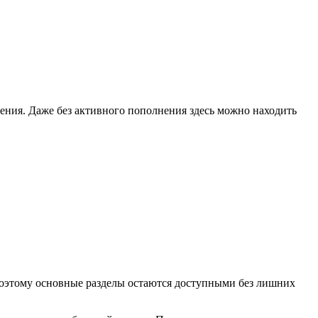
ения. Даже без активного пополнения здесь можно находить
 поэтому основные разделы остаются доступными без лишних