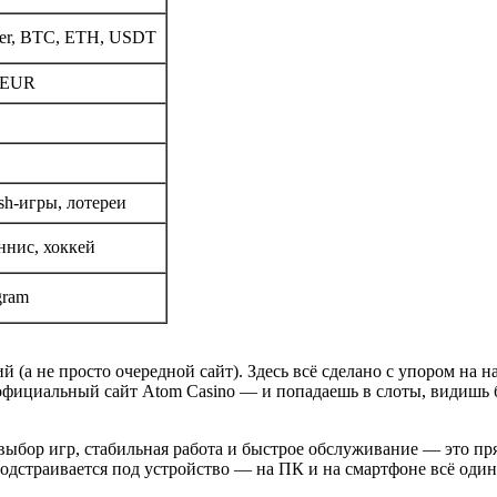
yeer, BTC, ETH, USDT
 EUR
ash-игры, лотереи
ннис, хоккей
gram
 (а не просто очередной сайт). Здесь всё сделано с упором на
а официальный сайт Atom Casino — и попадаешь в слоты, видишь
выбор игр, стабильная работа и быстрое обслуживание — это п
одстраивается под устройство — на ПК и на смартфоне всё один