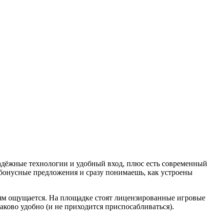
 надёжные технологии и удобный вход, плюс есть современный
 бонусные предложения и сразу понимаешь, как устроены
рям ощущается. На площадке стоят лицензированные игровые
аково удобно (и не приходится приспосабливаться).