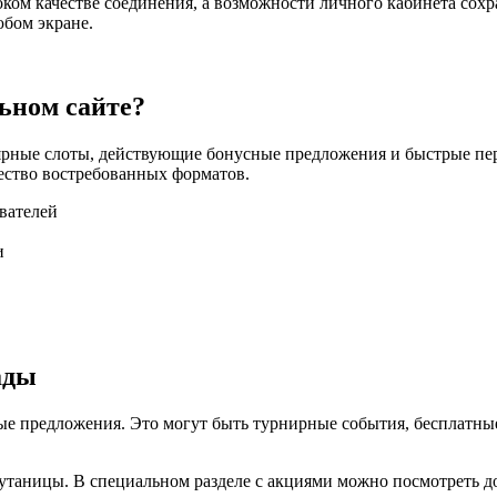
ком качестве соединения, а возможности личного кабинета сохр
юбом экране.
ьном сайте?
ярные слоты, действующие бонусные предложения и быстрые пе
жество востребованных форматов.
вателей
и
ады
ные предложения. Это могут быть турнирные события, бесплатн
утаницы. В специальном разделе с акциями можно посмотреть д