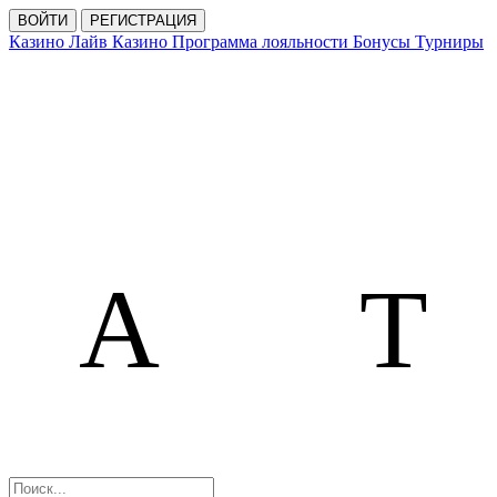
ВОЙТИ
РЕГИСТРАЦИЯ
Казино
Лайв Казино
Программа лояльности
Бонусы
Турниры
A
T