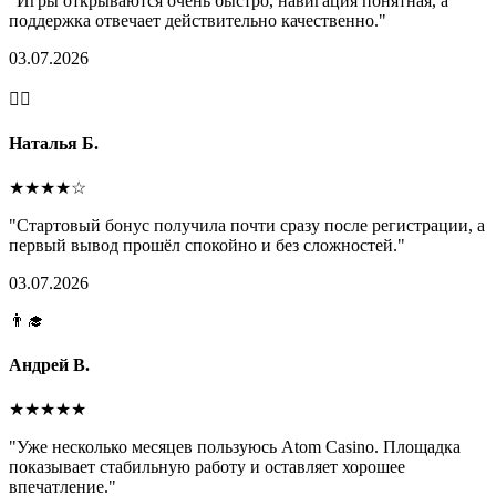
"Игры открываются очень быстро, навигация понятная, а
поддержка отвечает действительно качественно."
03.07.2026
👩‍⚕️
Наталья Б.
★★★★☆
"Стартовый бонус получила почти сразу после регистрации, а
первый вывод прошёл спокойно и без сложностей."
03.07.2026
👨‍🎓
Андрей В.
★★★★★
"Уже несколько месяцев пользуюсь Atom Casino. Площадка
показывает стабильную работу и оставляет хорошее
впечатление."