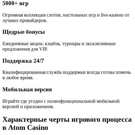
5000+ игр
Огромная коллекция слотов, настольных игр и live-казино от
лучших провайдеров.
Щедрые бонусы
Ежедневные акции, кэшбэк, турниры и эксклюзивные
предложения для VIP.
Поддержка 24/7
Квалифицированная служба поддержки всегда готова помочь
в любое время.
Мобильная версия
Играйте где угодно с полнофункциональной мобильной
версией и приложением.
Характерные черты игрового процесса
в Atom Casino