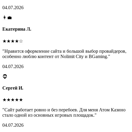
04.07.2026
👩‍💼
Екатерина Л.
★★★★☆
"Нравится оформление сайта и большой выбор провайдеров,
особенно люблю контент от Nolimit City и BGaming."
04.07.2026
🧔
Сергей И.
★★★★★
"Сайт работает ровно и без перебоев. Для меня Атом Казино
стало одной из основных игровых площадок."
04.07.2026