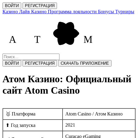
ВОЙТИ
РЕГИСТРАЦИЯ
Казино
Лайв Казино
Программа лояльности
Бонусы
Турниры
A
T
M
ВОЙТИ
РЕГИСТРАЦИЯ
СКАЧАТЬ ПРИЛОЖЕНИЕ
Атом Казино: Официальный
сайт Atom Casino
🥇 Платформа
Atom Casino / Атом Казино
2021
⬆ Год запуска
Curaçao eGaming