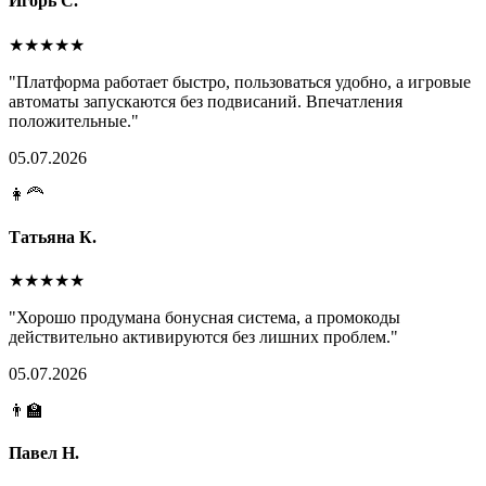
Игорь С.
★★★★★
"Платформа работает быстро, пользоваться удобно, а игровые
автоматы запускаются без подвисаний. Впечатления
положительные."
05.07.2026
👩‍🦰
Татьяна К.
★★★★★
"Хорошо продумана бонусная система, а промокоды
действительно активируются без лишних проблем."
05.07.2026
👨‍🏫
Павел Н.