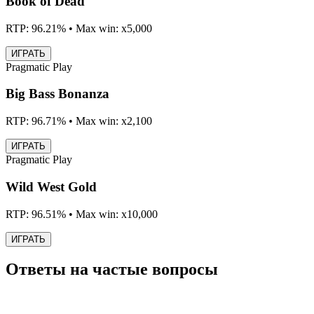
Book of Dead
RTP: 96.21% • Max win: x5,000
ИГРАТЬ
Pragmatic Play
Big Bass Bonanza
RTP: 96.71% • Max win: x2,100
ИГРАТЬ
Pragmatic Play
Wild West Gold
RTP: 96.51% • Max win: x10,000
ИГРАТЬ
Ответы на частые вопросы