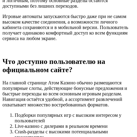
и логичным, поэтому основные разделы остаются
доступными без лишних переходов.
Игровые автоматы запускаются быстро даже при не самом
высоком качестве соединения, а возможности личного
кабинета сохраняются и в мобильной версии. Пользователь
получает одинаково комфортный доступ ко всем функциям
сервиса на любом экране.
Что доступно пользователю на
официальном сайте?
На главной странице Атом Казино обычно размещаются
популярные слоты, действующие бонусные предложения и
быстрые переходы ко всем основным игровым разделам.
Навигация остаётся удобной, а ассортимент развлечений
охватывает множество востребованных форматов.
Подборки популярных игр с высоким интересом у
пользователей
Live-казино с дилерами в реальном времени
Crash-разделы с высокими потенциальными