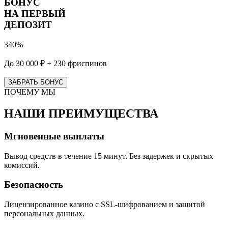
БОНУС
НА ПЕРВЫЙ
ДЕПОЗИТ
340%
До 30 000 ₽ + 230 фриспинов
ЗАБРАТЬ БОНУС
ПОЧЕМУ МЫ
НАШИ ПРЕИМУЩЕСТВА
Мгновенные выплаты
Вывод средств в течение 15 минут. Без задержек и скрытых
комиссий.
Безопасность
Лицензированное казино с SSL-шифрованием и защитой
персональных данных.