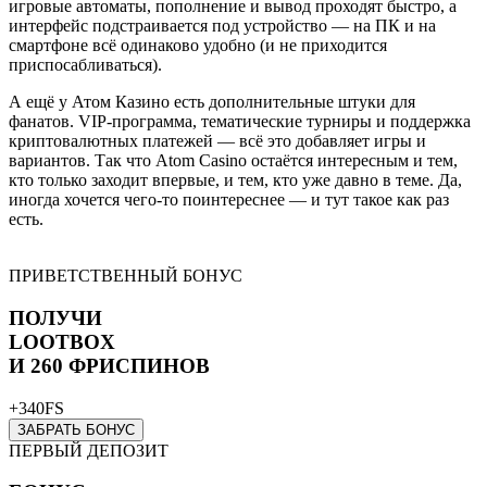
игровые автоматы, пополнение и вывод проходят быстро, а
интерфейс подстраивается под устройство — на ПК и на
смартфоне всё одинаково удобно (и не приходится
приспосабливаться).
А ещё у Атом Казино есть дополнительные штуки для
фанатов. VIP-программа, тематические турниры и поддержка
криптовалютных платежей — всё это добавляет игры и
вариантов. Так что Atom Casino остаётся интересным и тем,
кто только заходит впервые, и тем, кто уже давно в теме. Да,
иногда хочется чего-то поинтереснее — и тут такое как раз
есть.
ПРИВЕТСТВЕННЫЙ БОНУС
ПОЛУЧИ
LOOTBOX
И 260 ФРИСПИНОВ
+340FS
ЗАБРАТЬ БОНУС
ПЕРВЫЙ ДЕПОЗИТ