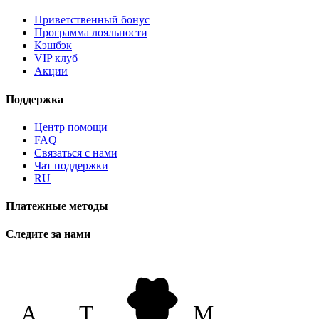
Приветственный бонус
Программа лояльности
Кэшбэк
VIP клуб
Акции
Поддержка
Центр помощи
FAQ
Связаться с нами
Чат поддержки
RU
Платежные методы
Следите за нами
A
T
M