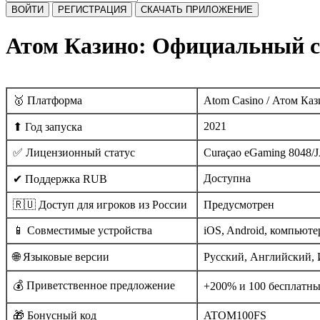
ВОЙТИ
РЕГИСТРАЦИЯ
СКАЧАТЬ ПРИЛОЖЕНИЕ
Атом Казино: Официальный с
🥇 Платформа
Atom Casino / Атом Ка
2021
⬆ Год запуска
✅ Лицензионный статус
Curaçao eGaming 8048/
Доступна
✔ Поддержка RUB
🇷🇺 Доступ для игроков из России
Предусмотрен
📱 Совместимые устройства
iOS, Android, компьют
🌐 Языковые версии
Русский, Английский,
💰 Приветственное предложение
+200% и 100 бесплатн
🎁 Бонусный код
ATOM100FS