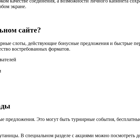
ком качестве соединения, а возможности личного кабинета сохр
юбом экране.
ьном сайте?
ярные слоты, действующие бонусные предложения и быстрые пе
жество востребованных форматов.
вателей
и
ады
ные предложения. Это могут быть турнирные события, бесплатн
утаницы. В специальном разделе с акциями можно посмотреть д