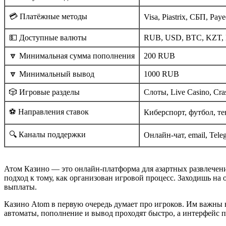
💳 Платёжные методы
Visa, Piastrix, СБП, Pa
💵 Доступные валюты
RUB, USD, BTC, KZT,
🔽 Минимальная сумма пополнения
200 RUB
🔽 Минимальный вывод
1000 RUB
🎲 Игровые разделы
Слоты, Live Casino, Cr
⚽ Направления ставок
Киберспорт, футбол, те
🔍 Каналы поддержки
Онлайн-чат, email, Tele
Атом Казино — это онлайн-платформа для азартных развлечений
подход к тому, как организован игровой процесс. Заходишь н
выплаты.
Казино Atom в первую очередь думает про игроков. Им важны 
автоматы, пополнение и вывод проходят быстро, а интерфейс п