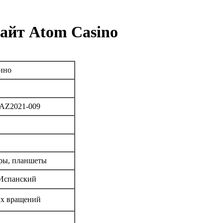
айт Atom Casino
зино
JAZ2021-009
еры, планшеты
 Испанский
ых вращений