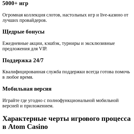
5000+ игр
Огромная коллекция слотов, настольных игр и live-казино от
лучших провайдеров.
Щедрые бонусы
Ежедневные акции, кэшбэк, турниры и эксклюзивные
предложения для VIP.
Поддержка 24/7
Квалифицированная служба поддержки всегда готова помочь
в любое время.
Мобильная версия
Играйте где угодно с полнофункциональной мобильной
версией и приложением.
Характерные черты игрового процесса
в Atom Casino