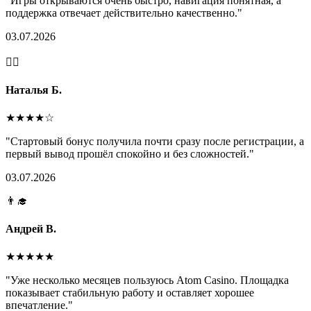
"Игры открываются очень быстро, навигация понятная, а
поддержка отвечает действительно качественно."
03.07.2026
👩‍⚕️
Наталья Б.
★★★★☆
"Стартовый бонус получила почти сразу после регистрации, а
первый вывод прошёл спокойно и без сложностей."
03.07.2026
👨‍🎓
Андрей В.
★★★★★
"Уже несколько месяцев пользуюсь Atom Casino. Площадка
показывает стабильную работу и оставляет хорошее
впечатление."