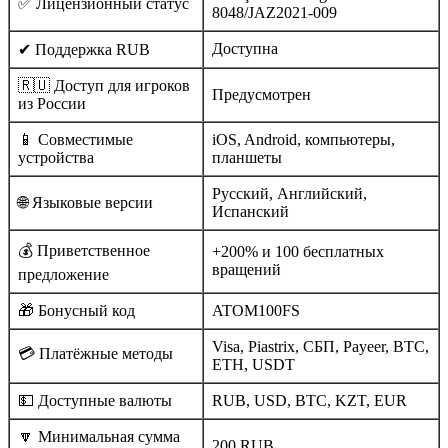
✅ Лицензионный статус
8048/JAZ2021-009
Доступна
✔ Поддержка RUB
🇷🇺 Доступ для игроков
Предусмотрен
из России
📱 Совместимые
iOS, Android, компьютеры,
устройства
планшеты
Русский, Английский,
🌐 Языковые версии
Испанский
💰 Приветственное
+200% и 100 бесплатных
вращений
предложение
🎁 Бонусный код
ATOM100FS
Visa, Piastrix, СБП, Payeer, BTC,
💳 Платёжные методы
ETH, USDT
💵 Доступные валюты
RUB, USD, BTC, KZT, EUR
🔽 Минимальная сумма
200 RUB