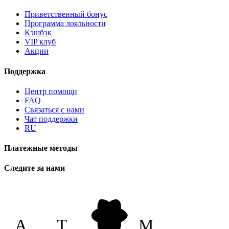
Приветственный бонус
Программа лояльности
Кэшбэк
VIP клуб
Акции
Поддержка
Центр помощи
FAQ
Связаться с нами
Чат поддержки
RU
Платежные методы
Следите за нами
A
T
M