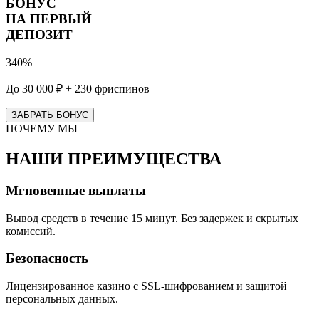
БОНУС
НА ПЕРВЫЙ
ДЕПОЗИТ
340%
До 30 000 ₽ + 230 фриспинов
ЗАБРАТЬ БОНУС
ПОЧЕМУ МЫ
НАШИ ПРЕИМУЩЕСТВА
Мгновенные выплаты
Вывод средств в течение 15 минут. Без задержек и скрытых
комиссий.
Безопасность
Лицензированное казино с SSL-шифрованием и защитой
персональных данных.