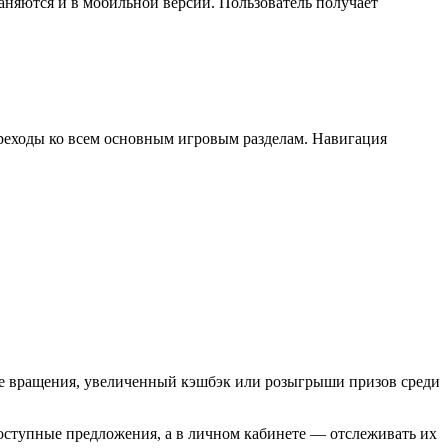
аняются и в мобильной версии. Пользователь получает
реходы ко всем основным игровым разделам. Навигация
ые вращения, увеличенный кэшбэк или розыгрыши призов среди
оступные предложения, а в личном кабинете — отслеживать их