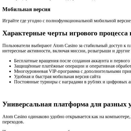
Мобильная версия
Играйте где угодно с полнофункциональной мобильной верси
Характерные черты игрового процесса 
Пользователи выбирают Atom Casino за стабильный доступ к п
интересные активности, включая миссии, розыгрыши и другие
Бесплатные вращения после создания аккаунта и первого
Защищённые платёжные операции и оперативная обрабо
Многоуровневая VIP-программа с дополнительными при
Удобная и быстрая мобильная версия сайта
Постоянные турниры с наградами в рублях и цифровых а
Универсальная платформа для разных 
Atom Casino одинаково удобно открывается как на компьютере
переходов.