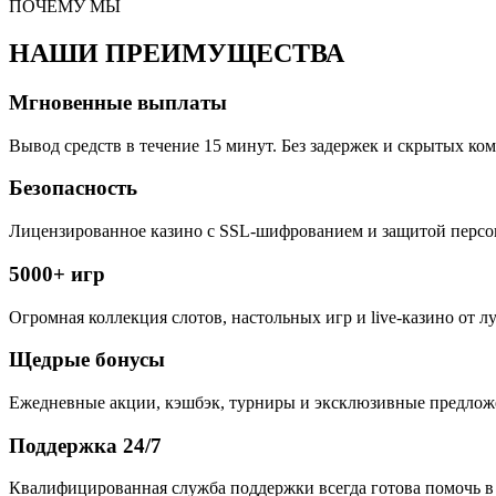
ПОЧЕМУ МЫ
НАШИ ПРЕИМУЩЕСТВА
Мгновенные выплаты
Вывод средств в течение 15 минут. Без задержек и скрытых ко
Безопасность
Лицензированное казино с SSL-шифрованием и защитой персо
5000+ игр
Огромная коллекция слотов, настольных игр и live-казино от 
Щедрые бонусы
Ежедневные акции, кэшбэк, турниры и эксклюзивные предложе
Поддержка 24/7
Квалифицированная служба поддержки всегда готова помочь в