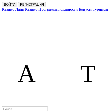
ВОЙТИ
РЕГИСТРАЦИЯ
Казино
Лайв Казино
Программа лояльности
Бонусы
Турниры
A
T