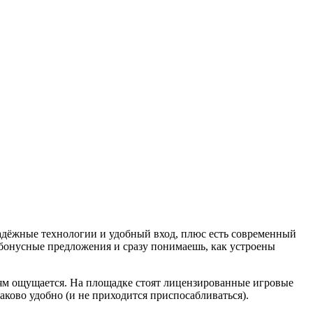
 надёжные технологии и удобный вход, плюс есть современный
 бонусные предложения и сразу понимаешь, как устроены
рям ощущается. На площадке стоят лицензированные игровые
аково удобно (и не приходится приспосабливаться).