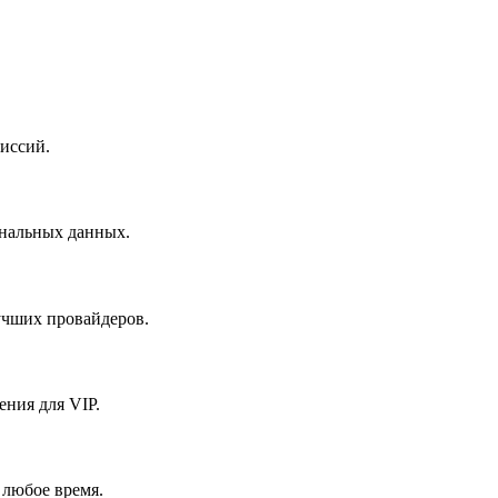
миссий.
нальных данных.
лучших провайдеров.
ния для VIP.
 любое время.