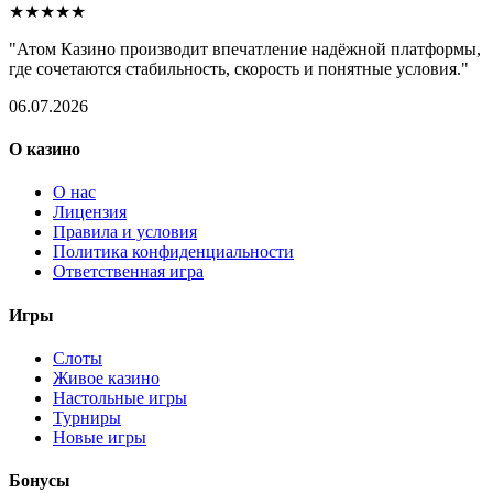
★★★★★
"Атом Казино производит впечатление надёжной платформы,
где сочетаются стабильность, скорость и понятные условия."
06.07.2026
О казино
О нас
Лицензия
Правила и условия
Политика конфиденциальности
Ответственная игра
Игры
Слоты
Живое казино
Настольные игры
Турниры
Новые игры
Бонусы