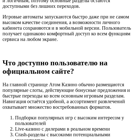
и логичным, поэтому основные разделы остаются
доступными без лишних переходов.
Игровые автоматы запускаются быстро даже при не самом
высоком качестве соединения, а возможности личного
кабинета сохраняются и в мобильной версии. Пользователь
получает одинаково комфортный доступ ко всем функциям
сервиса на любом экране.
Что доступно пользователю на
официальном сайте?
На главной странице Атом Казино обычно размещаются
популярные слоты, действующие бонусные предложения и
быстрые переходы ко всем основным игровым разделам.
Навигация остаётся удобной, а ассортимент развлечений
охватывает множество востребованных форматов.
Подборки популярных игр с высоким интересом у
пользователей
Live-казино с дилерами в реальном времени
Crash-разделы с высокими потенциальными