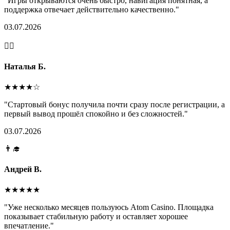
"Игры открываются очень быстро, навигация понятная, а
поддержка отвечает действительно качественно."
03.07.2026
👩‍⚕️
Наталья Б.
★★★★☆
"Стартовый бонус получила почти сразу после регистрации, а
первый вывод прошёл спокойно и без сложностей."
03.07.2026
👨‍🎓
Андрей В.
★★★★★
"Уже несколько месяцев пользуюсь Atom Casino. Площадка
показывает стабильную работу и оставляет хорошее
впечатление."