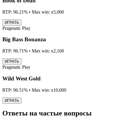
Book of Dead
RTP: 96.21% • Max win: x5,000
ИГРАТЬ
Pragmatic Play
Big Bass Bonanza
RTP: 96.71% • Max win: x2,100
ИГРАТЬ
Pragmatic Play
Wild West Gold
RTP: 96.51% • Max win: x10,000
ИГРАТЬ
Ответы на частые вопросы