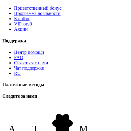
Приветственный бонус
Программа лояльности
Кэшбэк
VIP клуб
Акции
Поддержка
Центр помощи
FAQ
Связаться с нами
Чат поддержки
RU
Платежные методы
Следите за нами
A
T
M