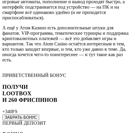
игровые автоматы, пополнение и вывод проходят быстро, а
интерфейс подстраивается под устройство — на ПК и на
смартфоне всё одинаково удобно (и не приходится
приспосабливаться).
А ещё у Атом Казино есть дополнительные штуки для
фанатов. VIP-программа, тематические турниры и поддержка
криптовалютных платежей — всё это добавляет игры и
вариантов. Так что Atom Casino остаётся интересным и тем,
кто только заходит впервые, и тем, кто уже давно в теме. Да,
иногда хочется чего-то поинтереснее — и тут такое как раз
есть.
ПРИВЕТСТВЕННЫЙ БОНУС
ПОЛУЧИ
LOOTBOX
И 260 ФРИСПИНОВ
+340FS
ЗАБРАТЬ БОНУС
ПЕРВЫЙ ДЕПОЗИТ