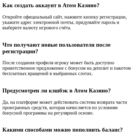
Как создать аккаунт в Атом Казино?
Откройте официальный сайт, нажмите кнопку регистрации,
укажите адрес электронной почты, придумайте пароль и
выберите валюту игрового счёта.
Что получают новые пользователи после
регистрации?
После создания профиля игроку может быть доступно
приветственное предложение с бонусом на депозит и пакетом
бесплатных вращений в выбранных слотах.
Предусмотрен ли кэшбэк в Атом Казино?
Да, на платформе может действовать система возврата части
проигранных средств, которая начисляется по условиям
бонусной программы на регулярной основе.
Какими способами можно пополнить баланс?