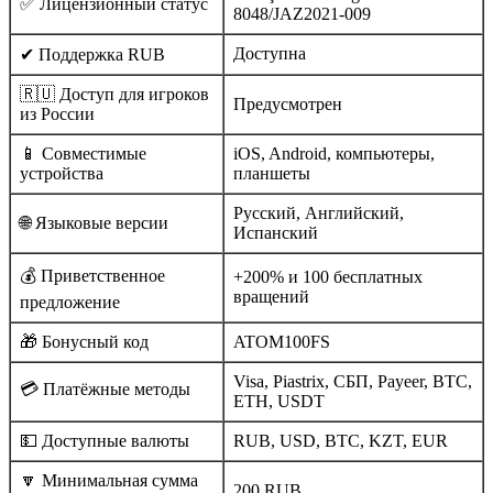
✅ Лицензионный статус
8048/JAZ2021-009
Доступна
✔ Поддержка RUB
🇷🇺 Доступ для игроков
Предусмотрен
из России
📱 Совместимые
iOS, Android, компьютеры,
устройства
планшеты
Русский, Английский,
🌐 Языковые версии
Испанский
💰 Приветственное
+200% и 100 бесплатных
вращений
предложение
🎁 Бонусный код
ATOM100FS
Visa, Piastrix, СБП, Payeer, BTC,
💳 Платёжные методы
ETH, USDT
💵 Доступные валюты
RUB, USD, BTC, KZT, EUR
🔽 Минимальная сумма
200 RUB