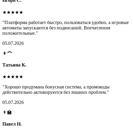
Игорь С.
★★★★★
"Платформа работает быстро, пользоваться удобно, а игровые
автоматы запускаются без подвисаний. Впечатления
положительные."
05.07.2026
👩‍🦰
Татьяна К.
★★★★★
"Хорошо продумана бонусная система, а промокоды
действительно активируются без лишних проблем."
05.07.2026
👨‍🏫
Павел Н.