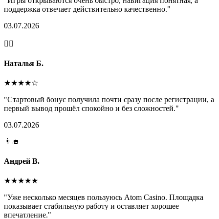
"Игры открываются очень быстро, навигация понятная, а
поддержка отвечает действительно качественно."
03.07.2026
👩‍⚕️
Наталья Б.
★★★★☆
"Стартовый бонус получила почти сразу после регистрации, а
первый вывод прошёл спокойно и без сложностей."
03.07.2026
👨‍🎓
Андрей В.
★★★★★
"Уже несколько месяцев пользуюсь Atom Casino. Площадка
показывает стабильную работу и оставляет хорошее
впечатление."