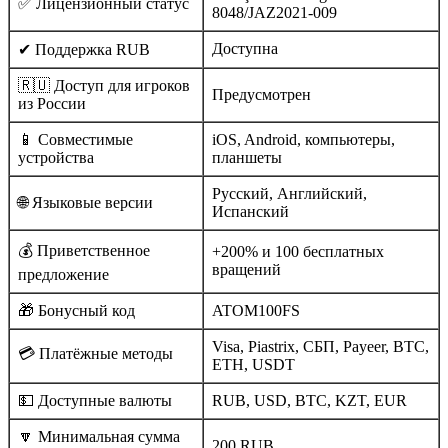
✅ Лицензионный статус
8048/JAZ2021-009
Доступна
✔ Поддержка RUB
🇷🇺 Доступ для игроков
Предусмотрен
из России
📱 Совместимые
iOS, Android, компьютеры,
устройства
планшеты
Русский, Английский,
🌐 Языковые версии
Испанский
💰 Приветственное
+200% и 100 бесплатных
вращений
предложение
🎁 Бонусный код
ATOM100FS
Visa, Piastrix, СБП, Payeer, BTC,
💳 Платёжные методы
ETH, USDT
💵 Доступные валюты
RUB, USD, BTC, KZT, EUR
🔽 Минимальная сумма
200 RUB