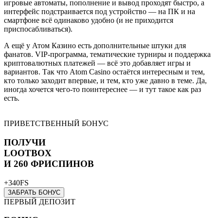
игровые автоматы, пополнение и вывод проходят быстро, а
интерфейс подстраивается под устройство — на ПК и на
смартфоне всё одинаково удобно (и не приходится
приспосабливаться).
А ещё у Атом Казино есть дополнительные штуки для
фанатов. VIP-программа, тематические турниры и поддержка
криптовалютных платежей — всё это добавляет игры и
вариантов. Так что Atom Casino остаётся интересным и тем,
кто только заходит впервые, и тем, кто уже давно в теме. Да,
иногда хочется чего-то поинтереснее — и тут такое как раз
есть.
ПРИВЕТСТВЕННЫЙ БОНУС
ПОЛУЧИ
LOOTBOX
И 260 ФРИСПИНОВ
+340FS
ЗАБРАТЬ БОНУС
ПЕРВЫЙ ДЕПОЗИТ