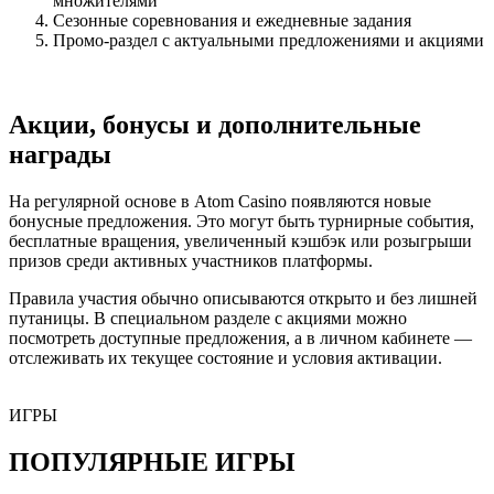
множителями
Сезонные соревнования и ежедневные задания
Промо-раздел с актуальными предложениями и акциями
Акции, бонусы и дополнительные
награды
На регулярной основе в Atom Casino появляются новые
бонусные предложения. Это могут быть турнирные события,
бесплатные вращения, увеличенный кэшбэк или розыгрыши
призов среди активных участников платформы.
Правила участия обычно описываются открыто и без лишней
путаницы. В специальном разделе с акциями можно
посмотреть доступные предложения, а в личном кабинете —
отслеживать их текущее состояние и условия активации.
ИГРЫ
ПОПУЛЯРНЫЕ ИГРЫ