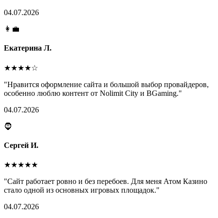
04.07.2026
👩‍💼
Екатерина Л.
★★★★☆
"Нравится оформление сайта и большой выбор провайдеров,
особенно люблю контент от Nolimit City и BGaming."
04.07.2026
🧔
Сергей И.
★★★★★
"Сайт работает ровно и без перебоев. Для меня Атом Казино
стало одной из основных игровых площадок."
04.07.2026