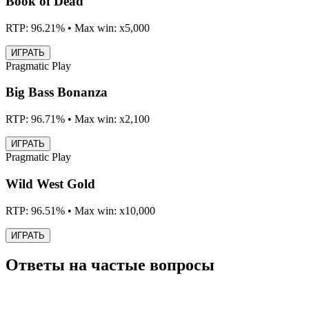
Book of Dead
RTP: 96.21% • Max win: x5,000
ИГРАТЬ
Pragmatic Play
Big Bass Bonanza
RTP: 96.71% • Max win: x2,100
ИГРАТЬ
Pragmatic Play
Wild West Gold
RTP: 96.51% • Max win: x10,000
ИГРАТЬ
Ответы на частые вопросы