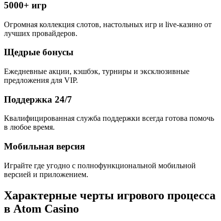
5000+ игр
Огромная коллекция слотов, настольных игр и live-казино от
лучших провайдеров.
Щедрые бонусы
Ежедневные акции, кэшбэк, турниры и эксклюзивные
предложения для VIP.
Поддержка 24/7
Квалифицированная служба поддержки всегда готова помочь
в любое время.
Мобильная версия
Играйте где угодно с полнофункциональной мобильной
версией и приложением.
Характерные черты игрового процесса
в Atom Casino