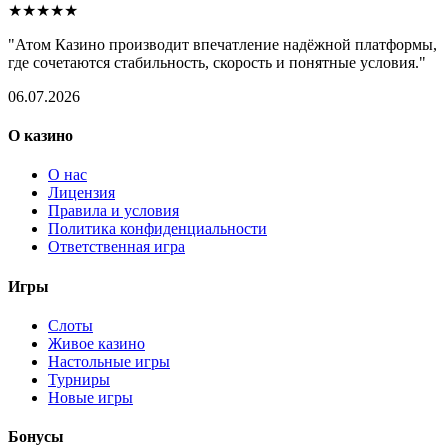
★★★★★
"Атом Казино производит впечатление надёжной платформы,
где сочетаются стабильность, скорость и понятные условия."
06.07.2026
О казино
О нас
Лицензия
Правила и условия
Политика конфиденциальности
Ответственная игра
Игры
Слоты
Живое казино
Настольные игры
Турниры
Новые игры
Бонусы