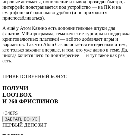
игровые автоматы, пополнение и вывод проходят быстро, а
интерфейс подстраивается под устройство — на ПК и на
смартфоне всё одинаково удобно (и не приходится
приспосабливаться).
А ещё у Атом Казино есть дополнительные штуки для
фанатов. VIP-программа, тематические турниры и поддержка
криптовалютных платежей — всё это добавляет игры и
вариантов. Так что Atom Casino остаётся интересным и тем,
кто только заходит впервые, и тем, кто уже давно в теме. Да,
иногда хочется чего-то поинтереснее — и тут такое как раз
есть.
ПРИВЕТСТВЕННЫЙ БОНУС
ПОЛУЧИ
LOOTBOX
И 260 ФРИСПИНОВ
+340FS
ЗАБРАТЬ БОНУС
ПЕРВЫЙ ДЕПОЗИТ