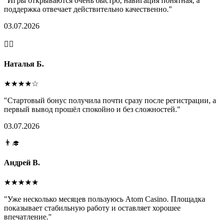
"Игры открываются очень быстро, навигация понятная, а
поддержка отвечает действительно качественно."
03.07.2026
👩‍⚕️
Наталья Б.
★★★★☆
"Стартовый бонус получила почти сразу после регистрации, а
первый вывод прошёл спокойно и без сложностей."
03.07.2026
👨‍🎓
Андрей В.
★★★★★
"Уже несколько месяцев пользуюсь Atom Casino. Площадка
показывает стабильную работу и оставляет хорошее
впечатление."