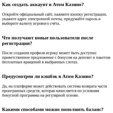
Как создать аккаунт в Атом Казино?
Откройте официальный сайт, нажмите кнопку регистрации,
укажите адрес электронной почты, придумайте пароль и
выберите валюту игрового счёта.
Что получают новые пользователи после
регистрации?
После создания профиля игроку может быть доступно
приветственное предложение с бонусом на депозит и пакетом
бесплатных вращений в выбранных слотах.
Предусмотрен ли кэшбэк в Атом Казино?
Да, на платформе может действовать система возврата части
проигранных средств, которая начисляется по условиям
бонусной программы на регулярной основе.
Какими способами можно пополнить баланс?