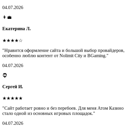
04.07.2026
👩‍💼
Екатерина Л.
★★★★☆
"Нравится оформление сайта и большой выбор провайдеров,
особенно люблю контент от Nolimit City и BGaming."
04.07.2026
🧔
Сергей И.
★★★★★
"Сайт работает ровно и без перебоев. Для меня Атом Казино
стало одной из основных игровых площадок."
04.07.2026