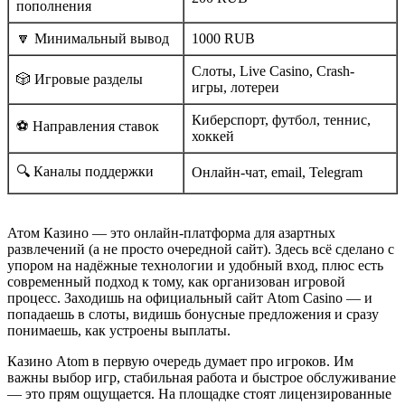
пополнения
🔽 Минимальный вывод
1000 RUB
Слоты, Live Casino, Crash-
🎲 Игровые разделы
игры, лотереи
Киберспорт, футбол, теннис,
⚽ Направления ставок
хоккей
🔍 Каналы поддержки
Онлайн-чат, email, Telegram
Атом Казино — это онлайн-платформа для азартных
развлечений (а не просто очередной сайт). Здесь всё сделано с
упором на надёжные технологии и удобный вход, плюс есть
современный подход к тому, как организован игровой
процесс. Заходишь на официальный сайт Atom Casino — и
попадаешь в слоты, видишь бонусные предложения и сразу
понимаешь, как устроены выплаты.
Казино Atom в первую очередь думает про игроков. Им
важны выбор игр, стабильная работа и быстрое обслуживание
— это прям ощущается. На площадке стоят лицензированные