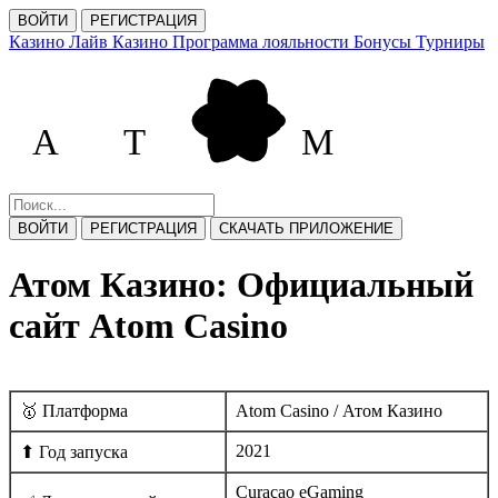
ВОЙТИ
РЕГИСТРАЦИЯ
Казино
Лайв Казино
Программа лояльности
Бонусы
Турниры
A
T
M
ВОЙТИ
РЕГИСТРАЦИЯ
СКАЧАТЬ ПРИЛОЖЕНИЕ
Атом Казино: Официальный
сайт Atom Casino
🥇 Платформа
Atom Casino / Атом Казино
2021
⬆ Год запуска
Curaçao eGaming