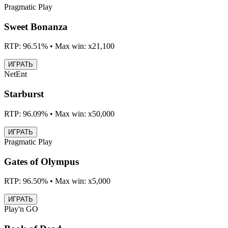
Pragmatic Play
Sweet Bonanza
RTP: 96.51% • Max win: x21,100
ИГРАТЬ
NetEnt
Starburst
RTP: 96.09% • Max win: x50,000
ИГРАТЬ
Pragmatic Play
Gates of Olympus
RTP: 96.50% • Max win: x5,000
ИГРАТЬ
Play'n GO