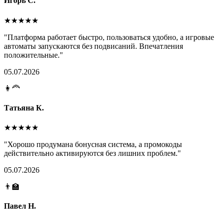
Игорь С.
★★★★★
"Платформа работает быстро, пользоваться удобно, а игровые
автоматы запускаются без подвисаний. Впечатления
положительные."
05.07.2026
👩‍🦰
Татьяна К.
★★★★★
"Хорошо продумана бонусная система, а промокоды
действительно активируются без лишних проблем."
05.07.2026
👨‍🏫
Павел Н.