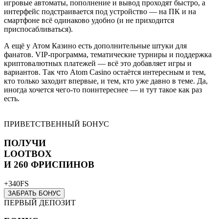
игровые автоматы, пополнение и вывод проходят быстро, а
интерфейс подстраивается под устройство — на ПК и на
смартфоне всё одинаково удобно (и не приходится
приспосабливаться).
А ещё у Атом Казино есть дополнительные штуки для
фанатов. VIP-программа, тематические турниры и поддержка
криптовалютных платежей — всё это добавляет игры и
вариантов. Так что Atom Casino остаётся интересным и тем,
кто только заходит впервые, и тем, кто уже давно в теме. Да,
иногда хочется чего-то поинтереснее — и тут такое как раз
есть.
ПРИВЕТСТВЕННЫЙ БОНУС
ПОЛУЧИ
LOOTBOX
И 260 ФРИСПИНОВ
+340FS
ЗАБРАТЬ БОНУС
ПЕРВЫЙ ДЕПОЗИТ