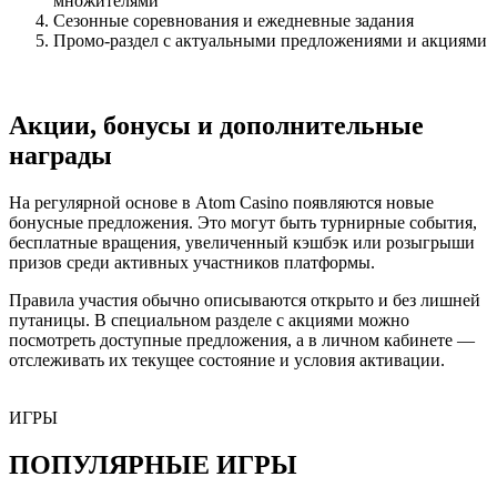
множителями
Сезонные соревнования и ежедневные задания
Промо-раздел с актуальными предложениями и акциями
Акции, бонусы и дополнительные
награды
На регулярной основе в Atom Casino появляются новые
бонусные предложения. Это могут быть турнирные события,
бесплатные вращения, увеличенный кэшбэк или розыгрыши
призов среди активных участников платформы.
Правила участия обычно описываются открыто и без лишней
путаницы. В специальном разделе с акциями можно
посмотреть доступные предложения, а в личном кабинете —
отслеживать их текущее состояние и условия активации.
ИГРЫ
ПОПУЛЯРНЫЕ ИГРЫ