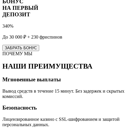
БОНУС
НА ПЕРВЫЙ
ДЕПОЗИТ
340%
До 30 000 ₽ + 230 фриспинов
ЗАБРАТЬ БОНУС
ПОЧЕМУ МЫ
НАШИ ПРЕИМУЩЕСТВА
Мгновенные выплаты
Вывод средств в течение 15 минут. Без задержек и скрытых
комиссий.
Безопасность
Лицензированное казино с SSL-шифрованием и защитой
персональных данных.