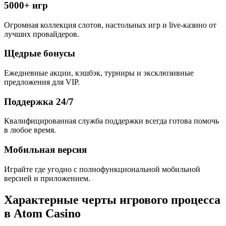
5000+ игр
Огромная коллекция слотов, настольных игр и live-казино от
лучших провайдеров.
Щедрые бонусы
Ежедневные акции, кэшбэк, турниры и эксклюзивные
предложения для VIP.
Поддержка 24/7
Квалифицированная служба поддержки всегда готова помочь
в любое время.
Мобильная версия
Играйте где угодно с полнофункциональной мобильной
версией и приложением.
Характерные черты игрового процесса
в Atom Casino