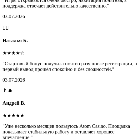
"Игры открываются очень быстро, навигация понятная, а
поддержка отвечает действительно качественно."
03.07.2026
👩‍⚕️
Наталья Б.
★★★★☆
"Стартовый бонус получила почти сразу после регистрации, а
первый вывод прошёл спокойно и без сложностей."
03.07.2026
👨‍🎓
Андрей В.
★★★★★
"Уже несколько месяцев пользуюсь Atom Casino. Площадка
показывает стабильную работу и оставляет хорошее
впечатление."