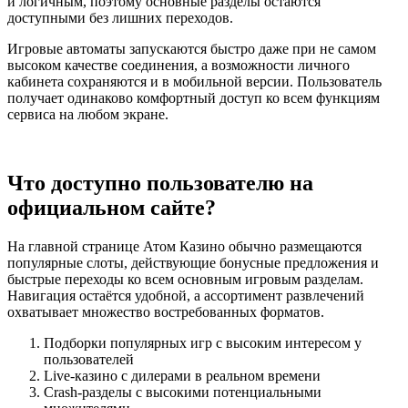
и логичным, поэтому основные разделы остаются
доступными без лишних переходов.
Игровые автоматы запускаются быстро даже при не самом
высоком качестве соединения, а возможности личного
кабинета сохраняются и в мобильной версии. Пользователь
получает одинаково комфортный доступ ко всем функциям
сервиса на любом экране.
Что доступно пользователю на
официальном сайте?
На главной странице Атом Казино обычно размещаются
популярные слоты, действующие бонусные предложения и
быстрые переходы ко всем основным игровым разделам.
Навигация остаётся удобной, а ассортимент развлечений
охватывает множество востребованных форматов.
Подборки популярных игр с высоким интересом у
пользователей
Live-казино с дилерами в реальном времени
Crash-разделы с высокими потенциальными