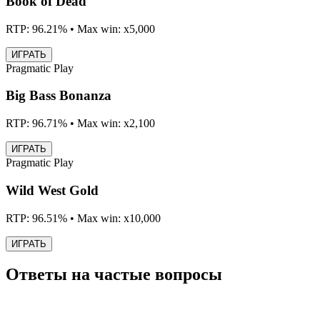
Book of Dead
RTP: 96.21% • Max win: x5,000
ИГРАТЬ
Pragmatic Play
Big Bass Bonanza
RTP: 96.71% • Max win: x2,100
ИГРАТЬ
Pragmatic Play
Wild West Gold
RTP: 96.51% • Max win: x10,000
ИГРАТЬ
Ответы на частые вопросы