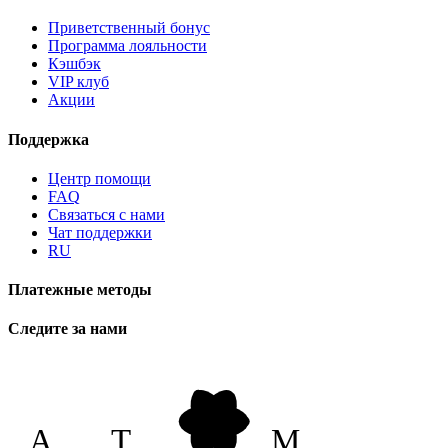
Приветственный бонус
Программа лояльности
Кэшбэк
VIP клуб
Акции
Поддержка
Центр помощи
FAQ
Связаться с нами
Чат поддержки
RU
Платежные методы
Следите за нами
A
T
M