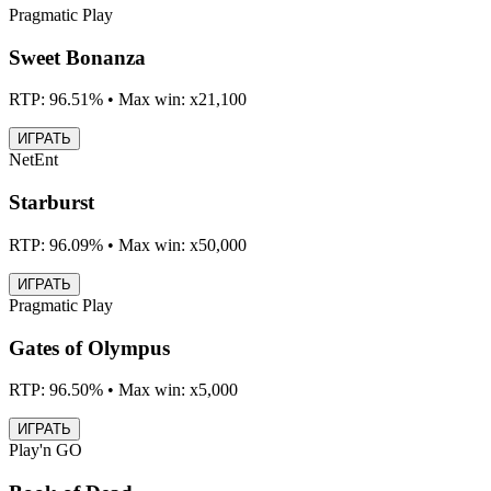
Pragmatic Play
Sweet Bonanza
RTP: 96.51% • Max win: x21,100
ИГРАТЬ
NetEnt
Starburst
RTP: 96.09% • Max win: x50,000
ИГРАТЬ
Pragmatic Play
Gates of Olympus
RTP: 96.50% • Max win: x5,000
ИГРАТЬ
Play'n GO