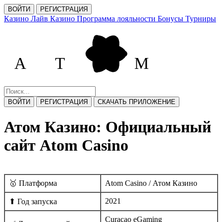
ВОЙТИ
РЕГИСТРАЦИЯ
Казино
Лайв Казино
Программа лояльности
Бонусы
Турниры
A
T
M
ВОЙТИ
РЕГИСТРАЦИЯ
СКАЧАТЬ ПРИЛОЖЕНИЕ
Атом Казино: Официальный
сайт Atom Casino
🥇 Платформа
Atom Casino / Атом Казино
2021
⬆ Год запуска
Curaçao eGaming