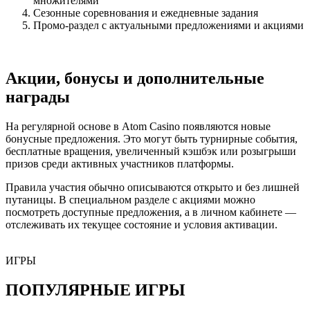
множителями
Сезонные соревнования и ежедневные задания
Промо-раздел с актуальными предложениями и акциями
Акции, бонусы и дополнительные
награды
На регулярной основе в Atom Casino появляются новые
бонусные предложения. Это могут быть турнирные события,
бесплатные вращения, увеличенный кэшбэк или розыгрыши
призов среди активных участников платформы.
Правила участия обычно описываются открыто и без лишней
путаницы. В специальном разделе с акциями можно
посмотреть доступные предложения, а в личном кабинете —
отслеживать их текущее состояние и условия активации.
ИГРЫ
ПОПУЛЯРНЫЕ ИГРЫ