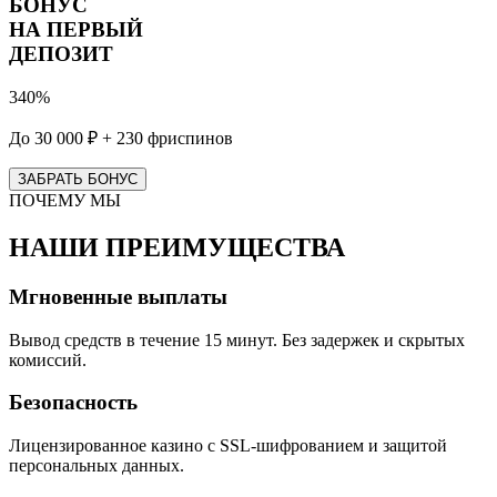
БОНУС
НА ПЕРВЫЙ
ДЕПОЗИТ
340%
До 30 000 ₽ + 230 фриспинов
ЗАБРАТЬ БОНУС
ПОЧЕМУ МЫ
НАШИ ПРЕИМУЩЕСТВА
Мгновенные выплаты
Вывод средств в течение 15 минут. Без задержек и скрытых
комиссий.
Безопасность
Лицензированное казино с SSL-шифрованием и защитой
персональных данных.