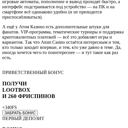
игровые автоматы, пополнение и вывод проходят быстро, а
интерфейс подстраивается под устройство — на ПК и на
смартфоне всё одинаково удобно (и не приходится
приспосабливаться).
А ещё у Атом Казино есть дополнительные штуки для
фанатов. VIP-программа, тематические турниры и поддержка
криптовалютных платежей — всё это добавляет игры и
вариантов. Так что Atom Casino остаётся интересным и тем,
кто только заходит впервые, и тем, кто уже давно в теме. Да,
иногда хочется чего-то поинтереснее — и тут такое как раз
есть.
ПРИВЕТСТВЕННЫЙ БОНУС
ПОЛУЧИ
LOOTBOX
И 260 ФРИСПИНОВ
+340FS
ЗАБРАТЬ БОНУС
ПЕРВЫЙ ДЕПОЗИТ