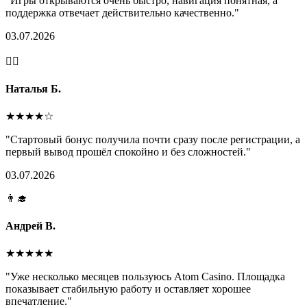
"Игры открываются очень быстро, навигация понятная, а
поддержка отвечает действительно качественно."
03.07.2026
👩‍⚕️
Наталья Б.
★★★★☆
"Стартовый бонус получила почти сразу после регистрации, а
первый вывод прошёл спокойно и без сложностей."
03.07.2026
👨‍🎓
Андрей В.
★★★★★
"Уже несколько месяцев пользуюсь Atom Casino. Площадка
показывает стабильную работу и оставляет хорошее
впечатление."