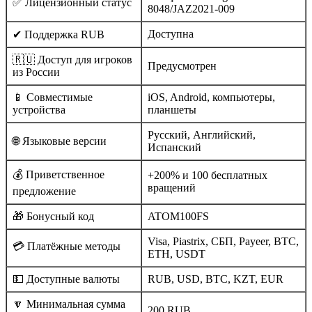
✅ Лицензионный статус
8048/JAZ2021-009
Доступна
✔ Поддержка RUB
🇷🇺 Доступ для игроков
Предусмотрен
из России
📱 Совместимые
iOS, Android, компьютеры,
устройства
планшеты
Русский, Английский,
🌐 Языковые версии
Испанский
💰 Приветственное
+200% и 100 бесплатных
вращений
предложение
🎁 Бонусный код
ATOM100FS
Visa, Piastrix, СБП, Payeer, BTC,
💳 Платёжные методы
ETH, USDT
💵 Доступные валюты
RUB, USD, BTC, KZT, EUR
🔽 Минимальная сумма
200 RUB