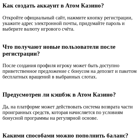
Как создать аккаунт в Атом Казино?
Откройте официальный сайт, нажмите кнопку регистрации,
укажите адрес электронной почты, придумайте пароль и
выберите валюту игрового счёта.
Что получают новые пользователи после
регистрации?
После создания профиля игроку может быть доступно
приветственное предложение с бонусом на депозит и пакетом
бесплатных вращений в выбранных слотах.
Предусмотрен ли кэшбэк в Атом Казино?
Да, на платформе может действовать система возврата части
проигранных средств, которая начисляется по условиям
бонусной программы на регулярной основе.
Какими способами можно пополнить баланс?