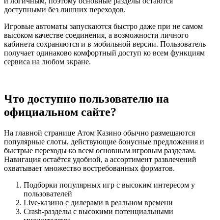
и логичным, поэтому основные разделы остаются
доступными без лишних переходов.
Игровые автоматы запускаются быстро даже при не самом
высоком качестве соединения, а возможности личного
кабинета сохраняются и в мобильной версии. Пользователь
получает одинаково комфортный доступ ко всем функциям
сервиса на любом экране.
Что доступно пользователю на
официальном сайте?
На главной странице Атом Казино обычно размещаются
популярные слоты, действующие бонусные предложения и
быстрые переходы ко всем основным игровым разделам.
Навигация остаётся удобной, а ассортимент развлечений
охватывает множество востребованных форматов.
Подборки популярных игр с высоким интересом у
пользователей
Live-казино с дилерами в реальном времени
Crash-разделы с высокими потенциальными