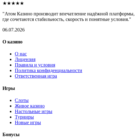
★★★★★
"Атом Казино производит впечатление надёжной платформы,
где сочетаются стабильность, скорость и понятные условия."
06.07.2026
О казино
О нас
Лицензия
Правила и условия
Политика конфиденциальности
Ответственная игра
Игры
Слоты
Живое казино
Настольные игры
Турниры
Новые игры
Бонусы