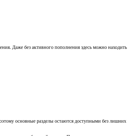
ения. Даже без активного пополнения здесь можно находить
 поэтому основные разделы остаются доступными без лишних