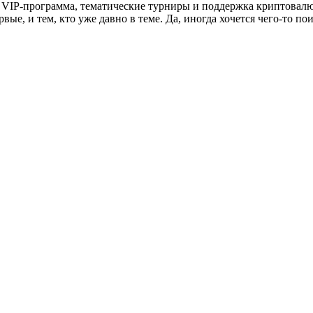
 VIP-программа, тематические турниры и поддержка криптовалю
вые, и тем, кто уже давно в теме. Да, иногда хочется чего-то пои