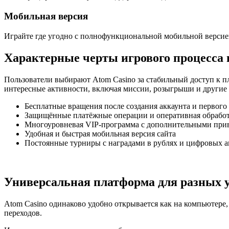
Мобильная версия
Играйте где угодно с полнофункциональной мобильной верси
Характерные черты игрового процесса 
Пользователи выбирают Atom Casino за стабильный доступ к п
интересные активности, включая миссии, розыгрыши и другие
Бесплатные вращения после создания аккаунта и первого
Защищённые платёжные операции и оперативная обрабо
Многоуровневая VIP-программа с дополнительными при
Удобная и быстрая мобильная версия сайта
Постоянные турниры с наградами в рублях и цифровых а
Универсальная платформа для разных 
Atom Casino одинаково удобно открывается как на компьютере
переходов.