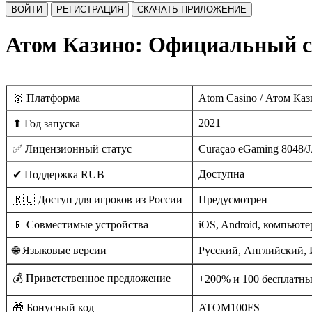
ВОЙТИ
РЕГИСТРАЦИЯ
СКАЧАТЬ ПРИЛОЖЕНИЕ
Атом Казино: Официальный с
🥇 Платформа
Atom Casino / Атом Ка
2021
⬆ Год запуска
✅ Лицензионный статус
Curaçao eGaming 8048/
Доступна
✔ Поддержка RUB
🇷🇺 Доступ для игроков из России
Предусмотрен
📱 Совместимые устройства
iOS, Android, компьют
🌐 Языковые версии
Русский, Английский,
💰 Приветственное предложение
+200% и 100 бесплатн
🎁 Бонусный код
ATOM100FS