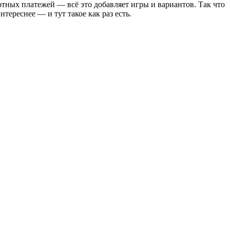
тных платежей — всё это добавляет игры и вариантов. Так что
нтереснее — и тут такое как раз есть.