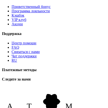
Приветственный бонус
Программа лояльности
Кэшбэк
VIP клуб
Акции
Поддержка
Центр помощи
FAQ
Связаться с нами
Чат поддержки
RU
Платежные методы
Следите за нами
A
T
M