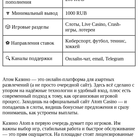
пополнения
🔽 Минимальный вывод
1000 RUB
Слоты, Live Casino, Crash-
🎲 Игровые разделы
игры, лотереи
Киберспорт, футбол, теннис,
⚽ Направления ставок
хоккей
🔍 Каналы поддержки
Онлайн-чат, email, Telegram
Атом Казино — это онлайн-платформа для азартных
развлечений (а не просто очередной сайт). Здесь всё сделано с
упором на надёжные технологии и удобный вход, плюс есть
современный подход к тому, как организован игровой
процесс. Заходишь на официальный сайт Atom Casino — и
попадаешь в слоты, видишь бонусные предложения и сразу
понимаешь, как устроены выплаты.
Казино Atom в первую очередь думает про игроков. Им
важны выбор игр, стабильная работа и быстрое обслуживание
— это прям ощущается. На площадке стоят лицензированные