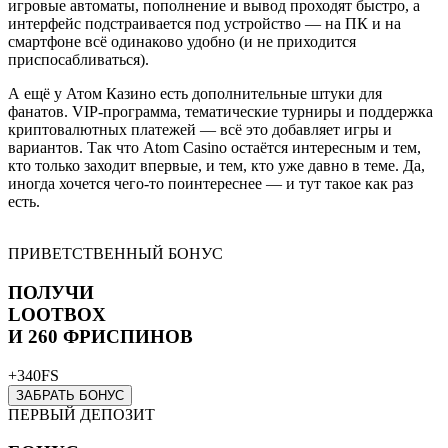
игровые автоматы, пополнение и вывод проходят быстро, а
интерфейс подстраивается под устройство — на ПК и на
смартфоне всё одинаково удобно (и не приходится
приспосабливаться).
А ещё у Атом Казино есть дополнительные штуки для
фанатов. VIP-программа, тематические турниры и поддержка
криптовалютных платежей — всё это добавляет игры и
вариантов. Так что Atom Casino остаётся интересным и тем,
кто только заходит впервые, и тем, кто уже давно в теме. Да,
иногда хочется чего-то поинтереснее — и тут такое как раз
есть.
ПРИВЕТСТВЕННЫЙ БОНУС
ПОЛУЧИ
LOOTBOX
И 260 ФРИСПИНОВ
+340FS
ЗАБРАТЬ БОНУС
ПЕРВЫЙ ДЕПОЗИТ