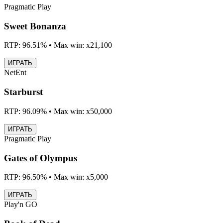
Pragmatic Play
Sweet Bonanza
RTP: 96.51% • Max win: x21,100
ИГРАТЬ
NetEnt
Starburst
RTP: 96.09% • Max win: x50,000
ИГРАТЬ
Pragmatic Play
Gates of Olympus
RTP: 96.50% • Max win: x5,000
ИГРАТЬ
Play'n GO