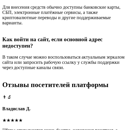
Для внесения средств обычно доступны банковские карты,
СБП, электронные платёжные сервисы, а также
криптовалютные переводы и другие поддерживаемые
варианты.
Как войти на сайт, если основной адрес
недоступен?
В таком случае можно воспользоваться актуальным зеркалом
сайта или запросить рабочую ссылку у службы поддержки
через доступные каналы связи.
Отзывы посетителей платформы
👨‍🔬
Владислав Д.
★★★★★