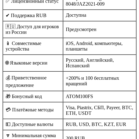
✅ Лицензионный статус
8048/JAZ2021-009
Доступна
✔ Поддержка RUB
🇷🇺 Доступ для игроков
Предусмотрен
из России
📱 Совместимые
iOS, Android, компьютеры,
устройства
планшеты
Русский, Английский,
🌐 Языковые версии
Испанский
💰 Приветственное
+200% и 100 бесплатных
вращений
предложение
🎁 Бонусный код
ATOM100FS
Visa, Piastrix, СБП, Payeer, BTC,
💳 Платёжные методы
ETH, USDT
💵 Доступные валюты
RUB, USD, BTC, KZT, EUR
🔽 Минимальная сумма
200 RUB