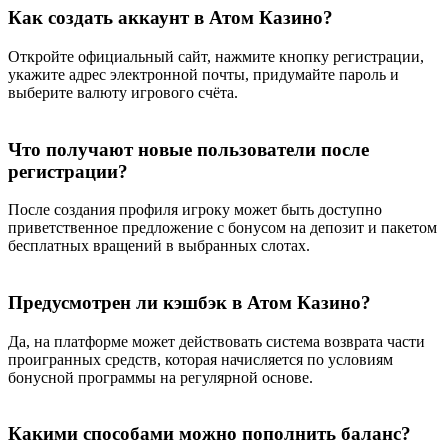
Как создать аккаунт в Атом Казино?
Откройте официальный сайт, нажмите кнопку регистрации,
укажите адрес электронной почты, придумайте пароль и
выберите валюту игрового счёта.
Что получают новые пользователи после
регистрации?
После создания профиля игроку может быть доступно
приветственное предложение с бонусом на депозит и пакетом
бесплатных вращений в выбранных слотах.
Предусмотрен ли кэшбэк в Атом Казино?
Да, на платформе может действовать система возврата части
проигранных средств, которая начисляется по условиям
бонусной программы на регулярной основе.
Какими способами можно пополнить баланс?