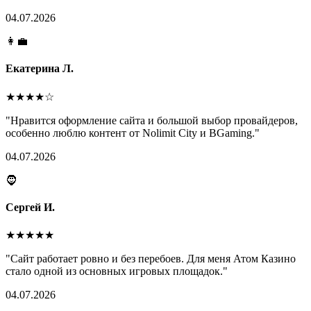
04.07.2026
👩‍💼
Екатерина Л.
★★★★☆
"Нравится оформление сайта и большой выбор провайдеров,
особенно люблю контент от Nolimit City и BGaming."
04.07.2026
🧔
Сергей И.
★★★★★
"Сайт работает ровно и без перебоев. Для меня Атом Казино
стало одной из основных игровых площадок."
04.07.2026