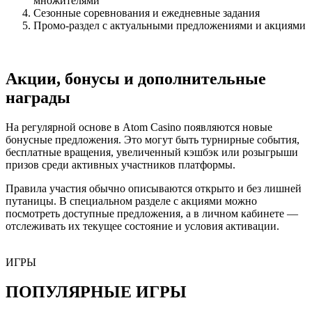
множителями
Сезонные соревнования и ежедневные задания
Промо-раздел с актуальными предложениями и акциями
Акции, бонусы и дополнительные
награды
На регулярной основе в Atom Casino появляются новые
бонусные предложения. Это могут быть турнирные события,
бесплатные вращения, увеличенный кэшбэк или розыгрыши
призов среди активных участников платформы.
Правила участия обычно описываются открыто и без лишней
путаницы. В специальном разделе с акциями можно
посмотреть доступные предложения, а в личном кабинете —
отслеживать их текущее состояние и условия активации.
ИГРЫ
ПОПУЛЯРНЫЕ ИГРЫ