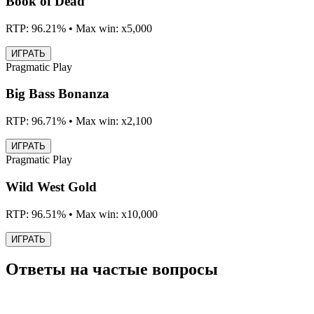
Book of Dead
RTP: 96.21% • Max win: x5,000
ИГРАТЬ
Pragmatic Play
Big Bass Bonanza
RTP: 96.71% • Max win: x2,100
ИГРАТЬ
Pragmatic Play
Wild West Gold
RTP: 96.51% • Max win: x10,000
ИГРАТЬ
Ответы на частые вопросы