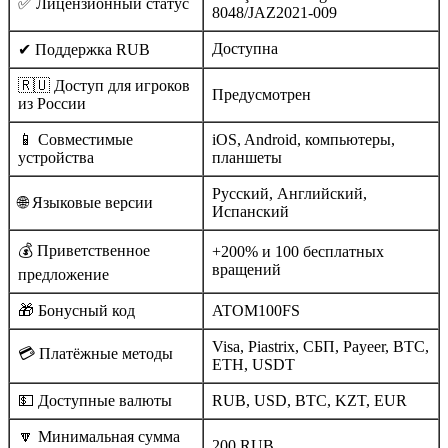
✅ Лицензионный статус
8048/JAZ2021-009
Доступна
✔ Поддержка RUB
🇷🇺 Доступ для игроков
Предусмотрен
из России
📱 Совместимые
iOS, Android, компьютеры,
устройства
планшеты
Русский, Английский,
🌐 Языковые версии
Испанский
💰 Приветственное
+200% и 100 бесплатных
вращений
предложение
🎁 Бонусный код
ATOM100FS
Visa, Piastrix, СБП, Payeer, BTC,
💳 Платёжные методы
ETH, USDT
💵 Доступные валюты
RUB, USD, BTC, KZT, EUR
🔽 Минимальная сумма
200 RUB