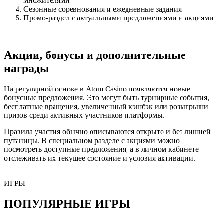
множителями
Сезонные соревнования и ежедневные задания
Промо-раздел с актуальными предложениями и акциями
Акции, бонусы и дополнительные
награды
На регулярной основе в Atom Casino появляются новые
бонусные предложения. Это могут быть турнирные события,
бесплатные вращения, увеличенный кэшбэк или розыгрыши
призов среди активных участников платформы.
Правила участия обычно описываются открыто и без лишней
путаницы. В специальном разделе с акциями можно
посмотреть доступные предложения, а в личном кабинете —
отслеживать их текущее состояние и условия активации.
ИГРЫ
ПОПУЛЯРНЫЕ ИГРЫ