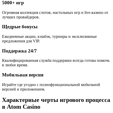
5000+ игр
Огромная коллекция слотов, настольных игр и live-казино от
лучших провайдеров.
Щедрые бонусы
Ежедневные акции, кэшбэк, турниры и эксклюзивные
предложения для VIP.
Поддержка 24/7
Квалифицированная служба поддержки всегда готова помочь
в любое время.
Мобильная версия
Играйте где угодно с полнофункциональной мобильной
версией и приложением.
Характерные черты игрового процесса
в Atom Casino