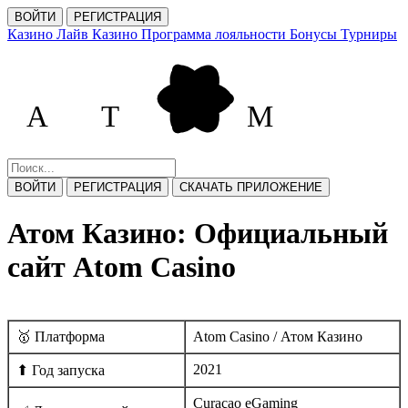
ВОЙТИ
РЕГИСТРАЦИЯ
Казино
Лайв Казино
Программа лояльности
Бонусы
Турниры
A
T
M
ВОЙТИ
РЕГИСТРАЦИЯ
СКАЧАТЬ ПРИЛОЖЕНИЕ
Атом Казино: Официальный
сайт Atom Casino
🥇 Платформа
Atom Casino / Атом Казино
2021
⬆ Год запуска
Curaçao eGaming