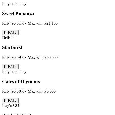
Pragmatic Play
Sweet Bonanza
RTP: 96.51% • Max win: x21,100
ИГРАТЬ
NetEnt
Starburst
RTP: 96.09% • Max win: x50,000
ИГРАТЬ
Pragmatic Play
Gates of Olympus
RTP: 96.50% • Max win: x5,000
ИГРАТЬ
Play'n GO