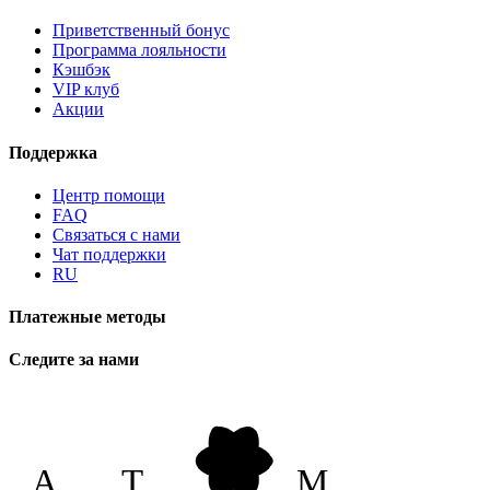
Приветственный бонус
Программа лояльности
Кэшбэк
VIP клуб
Акции
Поддержка
Центр помощи
FAQ
Связаться с нами
Чат поддержки
RU
Платежные методы
Следите за нами
A
T
M