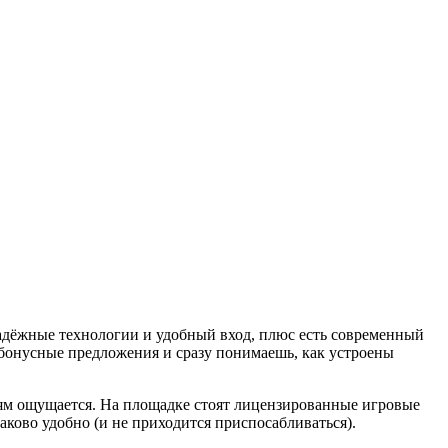
 надёжные технологии и удобный вход, плюс есть современный
 бонусные предложения и сразу понимаешь, как устроены
рям ощущается. На площадке стоят лицензированные игровые
аково удобно (и не приходится приспосабливаться).