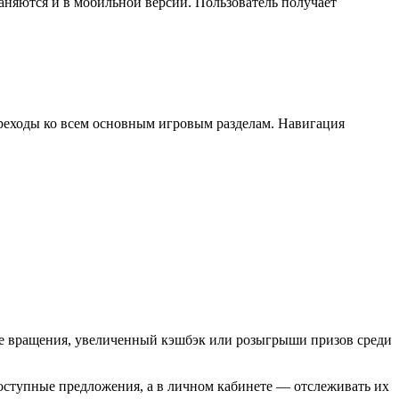
аняются и в мобильной версии. Пользователь получает
реходы ко всем основным игровым разделам. Навигация
ые вращения, увеличенный кэшбэк или розыгрыши призов среди
оступные предложения, а в личном кабинете — отслеживать их