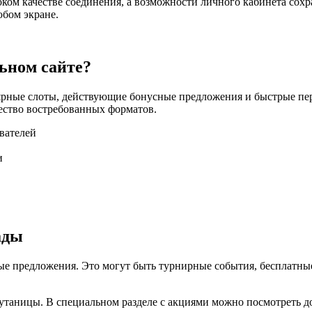
ком качестве соединения, а возможности личного кабинета сохр
юбом экране.
ьном сайте?
ярные слоты, действующие бонусные предложения и быстрые пе
жество востребованных форматов.
вателей
и
ады
ные предложения. Это могут быть турнирные события, бесплатн
утаницы. В специальном разделе с акциями можно посмотреть д