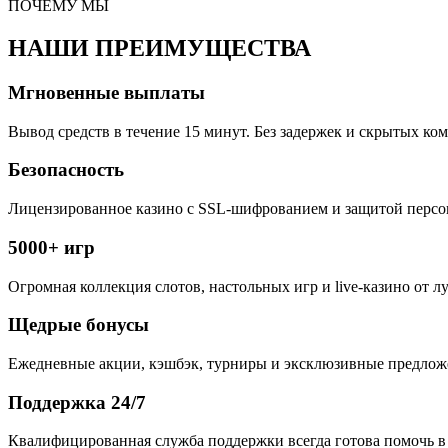
ПОЧЕМУ МЫ
НАШИ ПРЕИМУЩЕСТВА
Мгновенные выплаты
Вывод средств в течение 15 минут. Без задержек и скрытых ко
Безопасность
Лицензированное казино с SSL-шифрованием и защитой персо
5000+ игр
Огромная коллекция слотов, настольных игр и live-казино от 
Щедрые бонусы
Ежедневные акции, кэшбэк, турниры и эксклюзивные предложе
Поддержка 24/7
Квалифицированная служба поддержки всегда готова помочь в