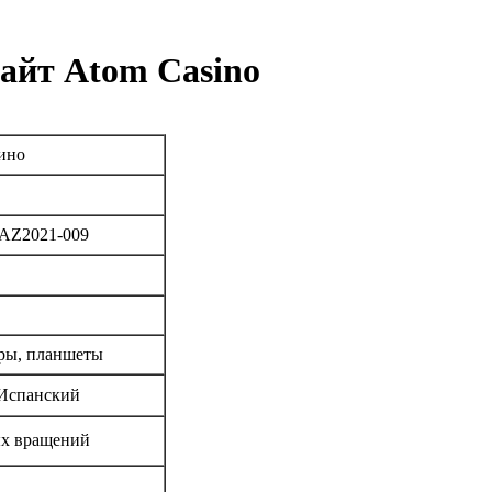
айт Atom Casino
зино
JAZ2021-009
еры, планшеты
 Испанский
ых вращений