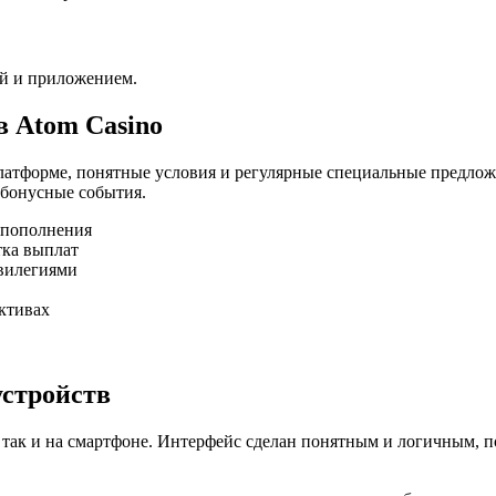
ей и приложением.
в Atom Casino
латформе, понятные условия и регулярные специальные предлож
 бонусные события.
 пополнения
тка выплат
вилегиями
ктивах
устройств
, так и на смартфоне. Интерфейс сделан понятным и логичным,