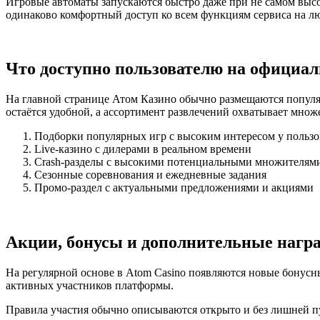
Игровые автоматы запускаются быстро даже при не самом высо
одинаково комфортный доступ ко всем функциям сервиса на л
Что доступно пользователю на официал
На главной странице Атом Казино обычно размещаются попул
остаётся удобной, а ассортимент развлечений охватывает мно
Подборки популярных игр с высоким интересом у пользо
Live-казино с дилерами в реальном времени
Crash-разделы с высокими потенциальными множителям
Сезонные соревнования и ежедневные задания
Промо-раздел с актуальными предложениями и акциями
Акции, бонусы и дополнительные нагр
На регулярной основе в Atom Casino появляются новые бонус
активных участников платформы.
Правила участия обычно описываются открыто и без лишней п