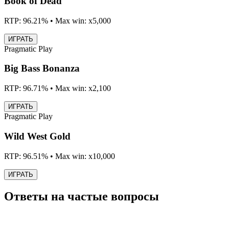
Book of Dead
RTP: 96.21% • Max win: x5,000
ИГРАТЬ
Pragmatic Play
Big Bass Bonanza
RTP: 96.71% • Max win: x2,100
ИГРАТЬ
Pragmatic Play
Wild West Gold
RTP: 96.51% • Max win: x10,000
ИГРАТЬ
Ответы на частые вопросы