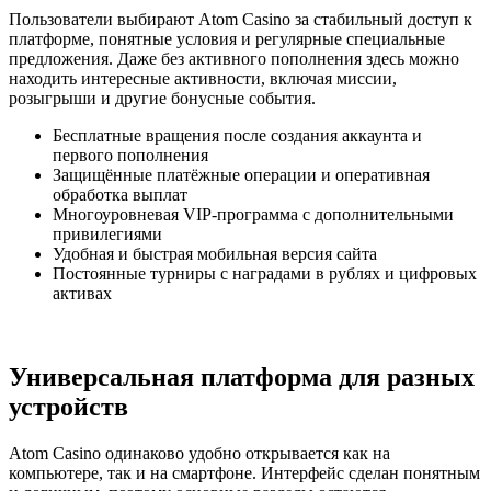
Пользователи выбирают Atom Casino за стабильный доступ к
платформе, понятные условия и регулярные специальные
предложения. Даже без активного пополнения здесь можно
находить интересные активности, включая миссии,
розыгрыши и другие бонусные события.
Бесплатные вращения после создания аккаунта и
первого пополнения
Защищённые платёжные операции и оперативная
обработка выплат
Многоуровневая VIP-программа с дополнительными
привилегиями
Удобная и быстрая мобильная версия сайта
Постоянные турниры с наградами в рублях и цифровых
активах
Универсальная платформа для разных
устройств
Atom Casino одинаково удобно открывается как на
компьютере, так и на смартфоне. Интерфейс сделан понятным