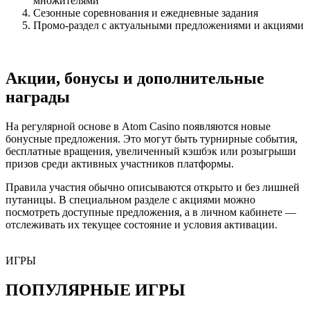
множителями
Сезонные соревнования и ежедневные задания
Промо-раздел с актуальными предложениями и акциями
Акции, бонусы и дополнительные
награды
На регулярной основе в Atom Casino появляются новые
бонусные предложения. Это могут быть турнирные события,
бесплатные вращения, увеличенный кэшбэк или розыгрыши
призов среди активных участников платформы.
Правила участия обычно описываются открыто и без лишней
путаницы. В специальном разделе с акциями можно
посмотреть доступные предложения, а в личном кабинете —
отслеживать их текущее состояние и условия активации.
ИГРЫ
ПОПУЛЯРНЫЕ ИГРЫ