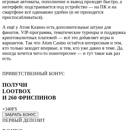
игровые автоматы, пополнение и вывод проходят быстро, а
интерфейс подстраивается под устройство — на ПК и на
смартфоне всё одинаково удобно (и не приходится
приспосабливаться).
А ещё у Атом Казино есть дополнительные штуки для
фанатов. VIP-программа, тематические турниры и поддержка
криптовалютных платежей — всё это добавляет игры и
вариантов. Так что Atom Casino остаётся интересным и тем,
кто только заходит впервые, и тем, кто уже давно в теме. Да,
иногда хочется чего-то поинтереснее — и тут такое как раз
есть.
ПРИВЕТСТВЕННЫЙ БОНУС
ПОЛУЧИ
LOOTBOX
И 260 ФРИСПИНОВ
+340FS
ЗАБРАТЬ БОНУС
ПЕРВЫЙ ДЕПОЗИТ