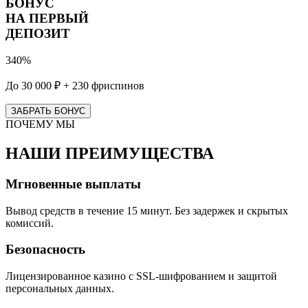
БОНУС
НА ПЕРВЫЙ
ДЕПОЗИТ
340%
До 30 000 ₽ + 230 фриспинов
ЗАБРАТЬ БОНУС
ПОЧЕМУ МЫ
НАШИ ПРЕИМУЩЕСТВА
Мгновенные выплаты
Вывод средств в течение 15 минут. Без задержек и скрытых
комиссий.
Безопасность
Лицензированное казино с SSL-шифрованием и защитой
персональных данных.