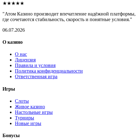
★★★★★
"Атом Казино производит впечатление надёжной платформы,
где сочетаются стабильность, скорость и понятные условия."
06.07.2026
О казино
О нас
Лицензия
Правила и условия
Политика конфиденциальности
Ответственная игра
Игры
Слоты
Живое казино
Настольные игры
Турниры
Новые игры
Бонусы