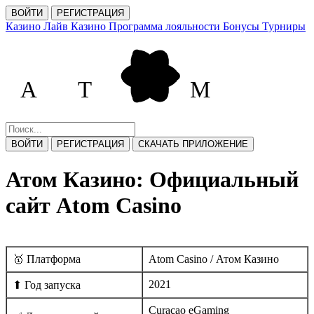
ВОЙТИ
РЕГИСТРАЦИЯ
Казино
Лайв Казино
Программа лояльности
Бонусы
Турниры
A
T
M
ВОЙТИ
РЕГИСТРАЦИЯ
СКАЧАТЬ ПРИЛОЖЕНИЕ
Атом Казино: Официальный
сайт Atom Casino
🥇 Платформа
Atom Casino / Атом Казино
2021
⬆ Год запуска
Curaçao eGaming