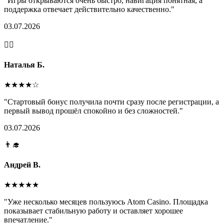
"Игры открываются очень быстро, навигация понятная, а
поддержка отвечает действительно качественно."
03.07.2026
👩‍⚕️
Наталья Б.
★★★★☆
"Стартовый бонус получила почти сразу после регистрации, а
первый вывод прошёл спокойно и без сложностей."
03.07.2026
👨‍🎓
Андрей В.
★★★★★
"Уже несколько месяцев пользуюсь Atom Casino. Площадка
показывает стабильную работу и оставляет хорошее
впечатление."