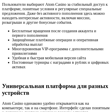
Пользователи выбирают Atom Casino за стабильный доступ к
платформе, понятные условия и регулярные специальные
предложения. Даже без активного пополнения здесь можно
находить интересные активности, включая миссии,
розыгрыши и другие бонусные события.
Бесплатные вращения после создания аккаунта и
первого пополнения
Защищённые платёжные операции и оперативная
обработка выплат
Многоуровневая VIP-программа с дополнительными
привилегиями
Удобная и быстрая мобильная версия сайта
Постоянные турниры с наградами в рублях и цифровых
активах
Универсальная платформа для разных
устройств
Atom Casino одинаково удобно открывается как на
компьютере, так и на смартфоне. Интерфейс сделан понятным