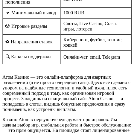
пополнения
🔽 Минимальный вывод
1000 RUB
Слоты, Live Casino, Crash-
🎲 Игровые разделы
игры, лотереи
Киберспорт, футбол, теннис,
⚽ Направления ставок
хоккей
🔍 Каналы поддержки
Онлайн-чат, email, Telegram
Атом Казино — это онлайн-платформа для азартных
развлечений (а не просто очередной сайт). Здесь всё сделано с
упором на надёжные технологии и удобный вход, плюс есть
современный подход к тому, как организован игровой
процесс. Заходишь на официальный сайт Atom Casino — и
попадаешь в слоты, видишь бонусные предложения и сразу
понимаешь, как устроены выплаты.
Казино Atom в первую очередь думает про игроков. Им
важны выбор игр, стабильная работа и быстрое обслуживание
— это прям ощущается. На площадке стоят лицензированные