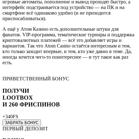
игровые автоматы, пополнение и вывод проходят быстро, а
интерфейс подстраивается под устройство — на ПК и на
смартфоне всё одинаково удобно (и не приходится
приспосабливаться).
А ещё у Атом Казино есть дополнительные штуки для
фанатов. VIP-программа, тематические турниры и поддержка
криптовалютных платежей — всё это добавляет игры и
вариантов. Так что Atom Casino остаётся интересным и тем,
кто только заходит впервые, и тем, кто уже давно в теме. Да,
иногда хочется чего-то поинтереснее — и тут такое как раз
есть.
ПРИВЕТСТВЕННЫЙ БОНУС
ПОЛУЧИ
LOOTBOX
И 260 ФРИСПИНОВ
+340FS
ЗАБРАТЬ БОНУС
ПЕРВЫЙ ДЕПОЗИТ