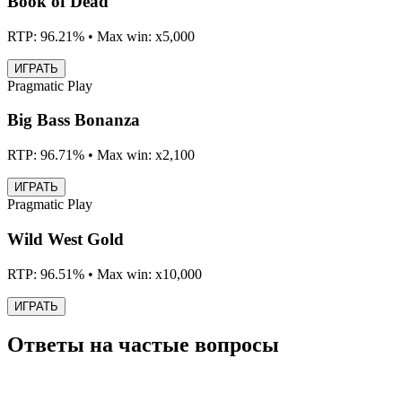
Book of Dead
RTP: 96.21% • Max win: x5,000
ИГРАТЬ
Pragmatic Play
Big Bass Bonanza
RTP: 96.71% • Max win: x2,100
ИГРАТЬ
Pragmatic Play
Wild West Gold
RTP: 96.51% • Max win: x10,000
ИГРАТЬ
Ответы на частые вопросы