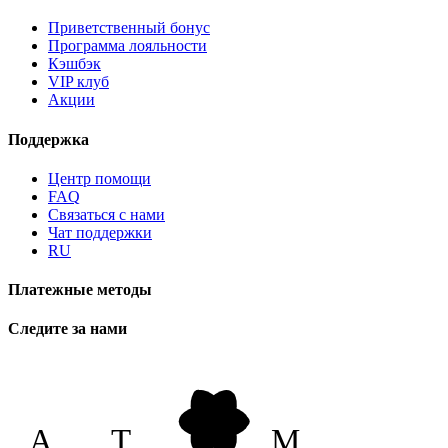
Приветственный бонус
Программа лояльности
Кэшбэк
VIP клуб
Акции
Поддержка
Центр помощи
FAQ
Связаться с нами
Чат поддержки
RU
Платежные методы
Следите за нами
A
T
M