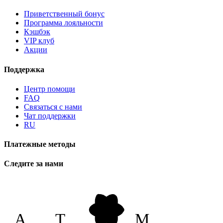
Приветственный бонус
Программа лояльности
Кэшбэк
VIP клуб
Акции
Поддержка
Центр помощи
FAQ
Связаться с нами
Чат поддержки
RU
Платежные методы
Следите за нами
A
T
M