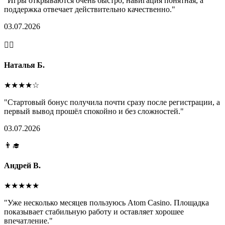
"Игры открываются очень быстро, навигация понятная, а
поддержка отвечает действительно качественно."
03.07.2026
👩‍⚕️
Наталья Б.
★★★★☆
"Стартовый бонус получила почти сразу после регистрации, а
первый вывод прошёл спокойно и без сложностей."
03.07.2026
👨‍🎓
Андрей В.
★★★★★
"Уже несколько месяцев пользуюсь Atom Casino. Площадка
показывает стабильную работу и оставляет хорошее
впечатление."