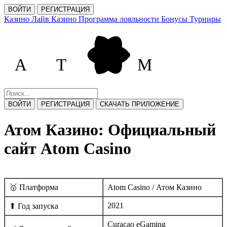
ВОЙТИ
РЕГИСТРАЦИЯ
Казино
Лайв Казино
Программа лояльности
Бонусы
Турниры
A
T
M
ВОЙТИ
РЕГИСТРАЦИЯ
СКАЧАТЬ ПРИЛОЖЕНИЕ
Атом Казино: Официальный
сайт Atom Casino
🥇 Платформа
Atom Casino / Атом Казино
2021
⬆ Год запуска
Curaçao eGaming