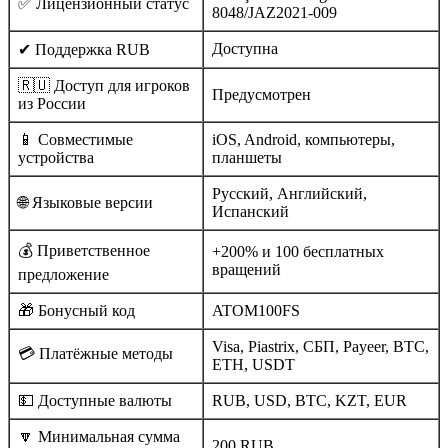
✅ Лицензионный статус
8048/JAZ2021-009
Доступна
✔ Поддержка RUB
🇷🇺 Доступ для игроков
Предусмотрен
из России
📱 Совместимые
iOS, Android, компьютеры,
устройства
планшеты
Русский, Английский,
🌐 Языковые версии
Испанский
💰 Приветственное
+200% и 100 бесплатных
вращений
предложение
🎁 Бонусный код
ATOM100FS
Visa, Piastrix, СБП, Payeer, BTC,
💳 Платёжные методы
ETH, USDT
💵 Доступные валюты
RUB, USD, BTC, KZT, EUR
🔽 Минимальная сумма
200 RUB