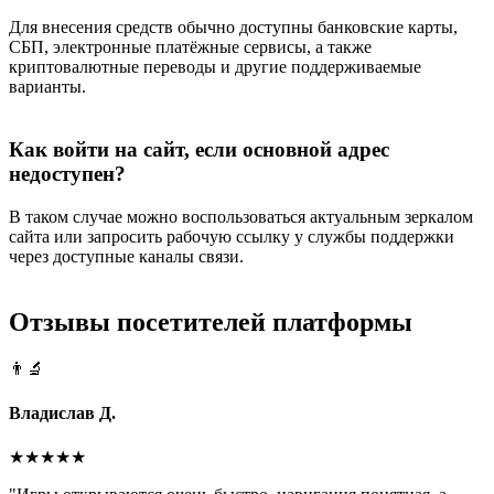
Для внесения средств обычно доступны банковские карты,
СБП, электронные платёжные сервисы, а также
криптовалютные переводы и другие поддерживаемые
варианты.
Как войти на сайт, если основной адрес
недоступен?
В таком случае можно воспользоваться актуальным зеркалом
сайта или запросить рабочую ссылку у службы поддержки
через доступные каналы связи.
Отзывы посетителей платформы
👨‍🔬
Владислав Д.
★★★★★