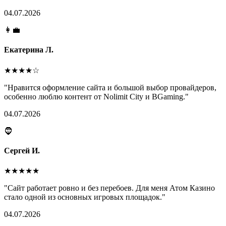
04.07.2026
👩‍💼
Екатерина Л.
★★★★☆
"Нравится оформление сайта и большой выбор провайдеров,
особенно люблю контент от Nolimit City и BGaming."
04.07.2026
🧔
Сергей И.
★★★★★
"Сайт работает ровно и без перебоев. Для меня Атом Казино
стало одной из основных игровых площадок."
04.07.2026