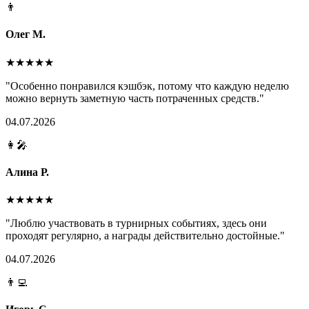
👨
Олег М.
★★★★★
"Особенно понравился кэшбэк, потому что каждую неделю
можно вернуть заметную часть потраченных средств."
04.07.2026
👩‍🎤
Алина Р.
★★★★★
"Люблю участвовать в турнирных событиях, здесь они
проходят регулярно, а награды действительно достойные."
04.07.2026
👨‍💻