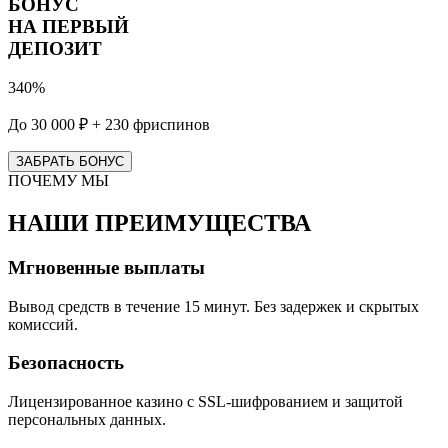
БОНУС
НА ПЕРВЫЙ
ДЕПОЗИТ
340%
До 30 000 ₽ + 230 фриспинов
ЗАБРАТЬ БОНУС
ПОЧЕМУ МЫ
НАШИ ПРЕИМУЩЕСТВА
Мгновенные выплаты
Вывод средств в течение 15 минут. Без задержек и скрытых
комиссий.
Безопасность
Лицензированное казино с SSL-шифрованием и защитой
персональных данных.