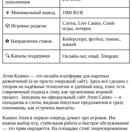
пополнения
🔽 Минимальный вывод
1000 RUB
Слоты, Live Casino, Crash-
🎲 Игровые разделы
игры, лотереи
Киберспорт, футбол, теннис,
⚽ Направления ставок
хоккей
🔍 Каналы поддержки
Онлайн-чат, email, Telegram
Атом Казино — это онлайн-платформа для азартных
развлечений (а не просто очередной сайт). Здесь всё сделано с
упором на надёжные технологии и удобный вход, плюс есть
современный подход к тому, как организован игровой
процесс. Заходишь на официальный сайт Atom Casino — и
попадаешь в слоты, видишь бонусные предложения и сразу
понимаешь, как устроены выплаты.
Казино Atom в первую очередь думает про игроков. Им
важны выбор игр, стабильная работа и быстрое обслуживание
— это прям ощущается. На площадке стоят лицензированные