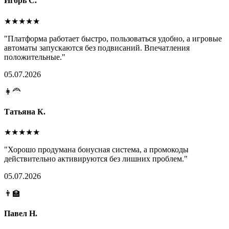
Игорь С.
★★★★★
"Платформа работает быстро, пользоваться удобно, а игровые
автоматы запускаются без подвисаний. Впечатления
положительные."
05.07.2026
👩‍🦰
Татьяна К.
★★★★★
"Хорошо продумана бонусная система, а промокоды
действительно активируются без лишних проблем."
05.07.2026
👨‍🏫
Павел Н.