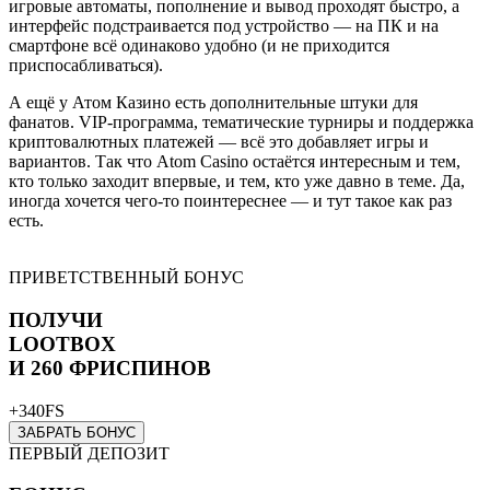
игровые автоматы, пополнение и вывод проходят быстро, а
интерфейс подстраивается под устройство — на ПК и на
смартфоне всё одинаково удобно (и не приходится
приспосабливаться).
А ещё у Атом Казино есть дополнительные штуки для
фанатов. VIP-программа, тематические турниры и поддержка
криптовалютных платежей — всё это добавляет игры и
вариантов. Так что Atom Casino остаётся интересным и тем,
кто только заходит впервые, и тем, кто уже давно в теме. Да,
иногда хочется чего-то поинтереснее — и тут такое как раз
есть.
ПРИВЕТСТВЕННЫЙ БОНУС
ПОЛУЧИ
LOOTBOX
И 260 ФРИСПИНОВ
+340FS
ЗАБРАТЬ БОНУС
ПЕРВЫЙ ДЕПОЗИТ