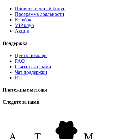
Приветственный бонус
Программа лояльности
Кэшбэк
VIP клуб
Акции
Поддержка
Центр помощи
FAQ
Связаться с нами
Чат поддержки
RU
Платежные методы
Следите за нами
A
T
M