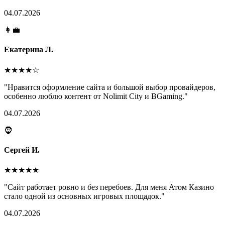
04.07.2026
👩‍💼
Екатерина Л.
★★★★☆
"Нравится оформление сайта и большой выбор провайдеров,
особенно люблю контент от Nolimit City и BGaming."
04.07.2026
🧔
Сергей И.
★★★★★
"Сайт работает ровно и без перебоев. Для меня Атом Казино
стало одной из основных игровых площадок."
04.07.2026