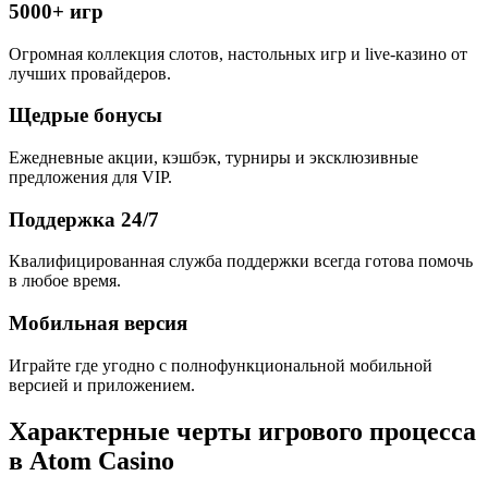
5000+ игр
Огромная коллекция слотов, настольных игр и live-казино от
лучших провайдеров.
Щедрые бонусы
Ежедневные акции, кэшбэк, турниры и эксклюзивные
предложения для VIP.
Поддержка 24/7
Квалифицированная служба поддержки всегда готова помочь
в любое время.
Мобильная версия
Играйте где угодно с полнофункциональной мобильной
версией и приложением.
Характерные черты игрового процесса
в Atom Casino