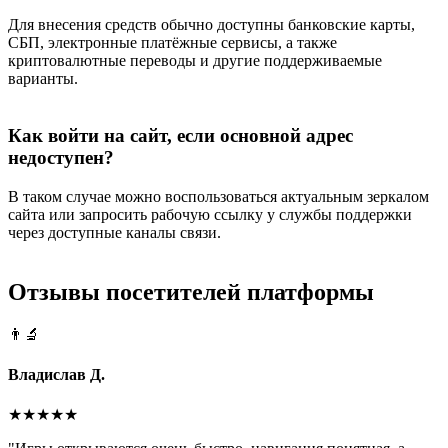
Для внесения средств обычно доступны банковские карты,
СБП, электронные платёжные сервисы, а также
криптовалютные переводы и другие поддерживаемые
варианты.
Как войти на сайт, если основной адрес
недоступен?
В таком случае можно воспользоваться актуальным зеркалом
сайта или запросить рабочую ссылку у службы поддержки
через доступные каналы связи.
Отзывы посетителей платформы
👨‍🔬
Владислав Д.
★★★★★