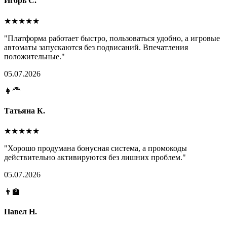
Игорь С.
★★★★★
"Платформа работает быстро, пользоваться удобно, а игровые
автоматы запускаются без подвисаний. Впечатления
положительные."
05.07.2026
👩‍🦰
Татьяна К.
★★★★★
"Хорошо продумана бонусная система, а промокоды
действительно активируются без лишних проблем."
05.07.2026
👨‍🏫
Павел Н.