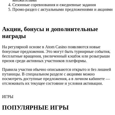
множителями
Сезонные соревнования и ежедневные задания
Промо-раздел с актуальными предложениями и акциями
Акции, бонусы и дополнительные
награды
На регулярной основе в Atom Casino появляются новые
бонусные предложения. Это могут быть турнирные события,
бесплатные вращения, увеличенный кэшбэк или розыгрыши
призов среди активных участников платформы.
Правила участия обычно описываются открыто и без лишней
путаницы. В специальном разделе с акциями можно
посмотреть доступные предложения, а в личном кабинете —
отслеживать их текущее состояние и условия активации.
ИГРЫ
ПОПУЛЯРНЫЕ ИГРЫ