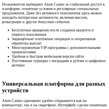
Пользователи выбирают Atom Casino за стабильный доступ к
платформе, понятные условия и регулярные специальные
предложения. Даже без активного пополнения здесь можно
находить интересные активности, включая миссии,
розыгрыши и другие бонусные события.
Бесплатные вращения после создания аккаунта и
первого пополнения
Защищённые платёжные операции и оперативная
обработка выплат
Многоуровневая VIP-программа с дополнительными
привилегиями
Удобная и быстрая мобильная версия сайта
Постоянные турниры с наградами в рублях и цифровых
активах
Универсальная платформа для разных
устройств
Atom Casino одинаково удобно открывается как на
компьютере, так и на смартфоне. Интерфейс сделан понятным