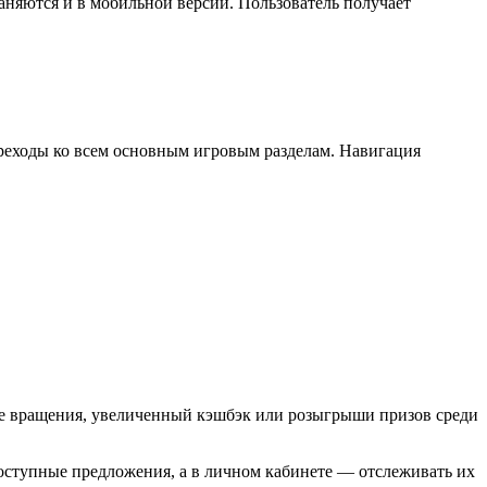
аняются и в мобильной версии. Пользователь получает
реходы ко всем основным игровым разделам. Навигация
ые вращения, увеличенный кэшбэк или розыгрыши призов среди
оступные предложения, а в личном кабинете — отслеживать их