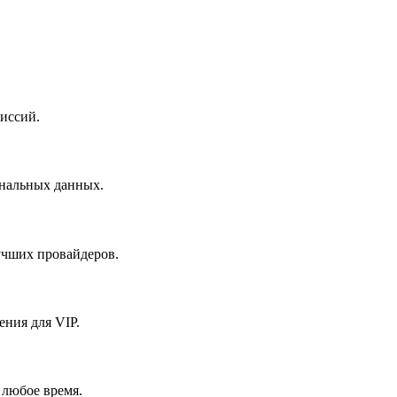
миссий.
нальных данных.
лучших провайдеров.
ния для VIP.
 любое время.