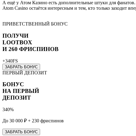
А ещё у Атом Казино есть дополнительные штуки для фанатов.
Atom Casino остаётся интересным и тем, кто только заходит впер
ПРИВЕТСТВЕННЫЙ БОНУС
ПОЛУЧИ
LOOTBOX
И 260 ФРИСПИНОВ
+340FS
ЗАБРАТЬ БОНУС
ПЕРВЫЙ ДЕПОЗИТ
БОНУС
НА ПЕРВЫЙ
ДЕПОЗИТ
340%
До 30 000 ₽ + 230 фриспинов
ЗАБРАТЬ БОНУС