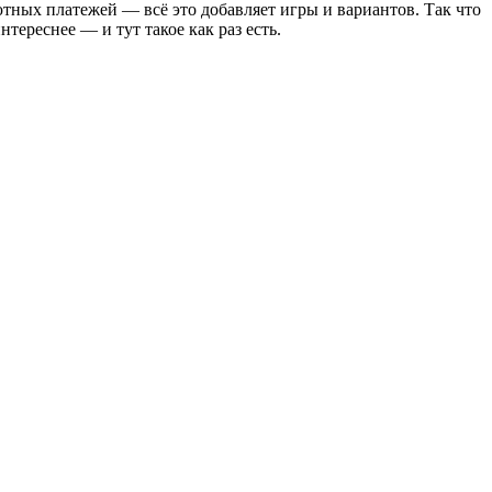
тных платежей — всё это добавляет игры и вариантов. Так что
нтереснее — и тут такое как раз есть.