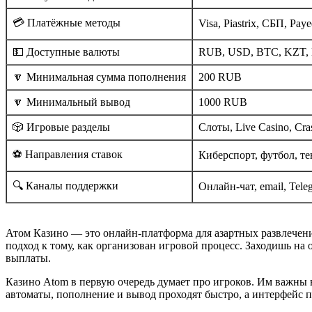
💳 Платёжные методы
Visa, Piastrix, СБП, Pa
💵 Доступные валюты
RUB, USD, BTC, KZT,
🔽 Минимальная сумма пополнения
200 RUB
🔽 Минимальный вывод
1000 RUB
🎲 Игровые разделы
Слоты, Live Casino, Cr
⚽ Направления ставок
Киберспорт, футбол, те
🔍 Каналы поддержки
Онлайн-чат, email, Tele
Атом Казино — это онлайн-платформа для азартных развлечений
подход к тому, как организован игровой процесс. Заходишь н
выплаты.
Казино Atom в первую очередь думает про игроков. Им важны 
автоматы, пополнение и вывод проходят быстро, а интерфейс п