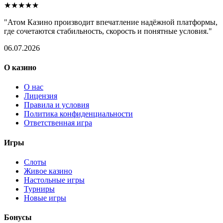
★★★★★
"Атом Казино производит впечатление надёжной платформы,
где сочетаются стабильность, скорость и понятные условия."
06.07.2026
О казино
О нас
Лицензия
Правила и условия
Политика конфиденциальности
Ответственная игра
Игры
Слоты
Живое казино
Настольные игры
Турниры
Новые игры
Бонусы