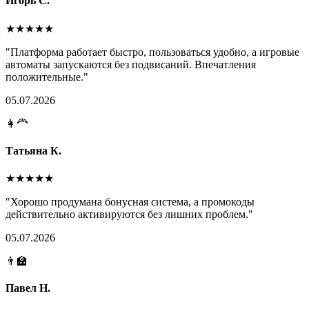
Игорь С.
★★★★★
"Платформа работает быстро, пользоваться удобно, а игровые
автоматы запускаются без подвисаний. Впечатления
положительные."
05.07.2026
👩‍🦰
Татьяна К.
★★★★★
"Хорошо продумана бонусная система, а промокоды
действительно активируются без лишних проблем."
05.07.2026
👨‍🏫
Павел Н.