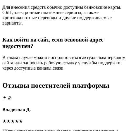
Для внесения средств обычно доступны банковские карты,
СБП, электронные платёжные сервисы, а также
криптовалютные переводы и другие поддерживаемые
варианты.
Как войти на сайт, если основной адрес
недоступен?
В таком случае можно воспользоваться актуальным зеркалом
сайта или запросить рабочую ссылку у службы поддержки
через доступные каналы связи.
Отзывы посетителей платформы
👨‍🔬
Владислав Д.
★★★★★