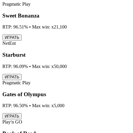
Pragmatic Play
Sweet Bonanza
RTP: 96.51% • Max win: x21,100
ИГРАТЬ
NetEnt
Starburst
RTP: 96.09% • Max win: x50,000
ИГРАТЬ
Pragmatic Play
Gates of Olympus
RTP: 96.50% • Max win: x5,000
ИГРАТЬ
Play'n GO