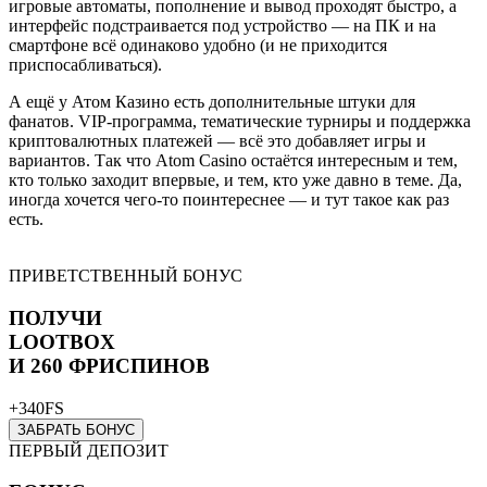
игровые автоматы, пополнение и вывод проходят быстро, а
интерфейс подстраивается под устройство — на ПК и на
смартфоне всё одинаково удобно (и не приходится
приспосабливаться).
А ещё у Атом Казино есть дополнительные штуки для
фанатов. VIP-программа, тематические турниры и поддержка
криптовалютных платежей — всё это добавляет игры и
вариантов. Так что Atom Casino остаётся интересным и тем,
кто только заходит впервые, и тем, кто уже давно в теме. Да,
иногда хочется чего-то поинтереснее — и тут такое как раз
есть.
ПРИВЕТСТВЕННЫЙ БОНУС
ПОЛУЧИ
LOOTBOX
И 260 ФРИСПИНОВ
+340FS
ЗАБРАТЬ БОНУС
ПЕРВЫЙ ДЕПОЗИТ