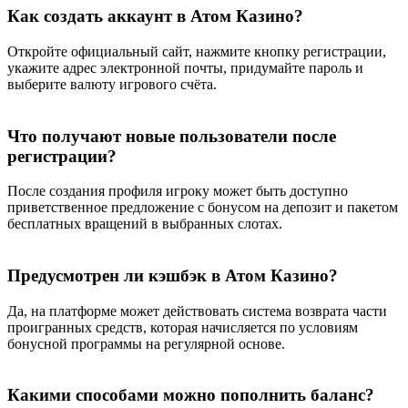
Как создать аккаунт в Атом Казино?
Откройте официальный сайт, нажмите кнопку регистрации,
укажите адрес электронной почты, придумайте пароль и
выберите валюту игрового счёта.
Что получают новые пользователи после
регистрации?
После создания профиля игроку может быть доступно
приветственное предложение с бонусом на депозит и пакетом
бесплатных вращений в выбранных слотах.
Предусмотрен ли кэшбэк в Атом Казино?
Да, на платформе может действовать система возврата части
проигранных средств, которая начисляется по условиям
бонусной программы на регулярной основе.
Какими способами можно пополнить баланс?