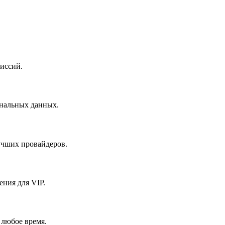
миссий.
нальных данных.
лучших провайдеров.
ния для VIP.
 любое время.