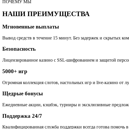
ПОЧЕМУ МЫ
НАШИ ПРЕИМУЩЕСТВА
Мгновенные выплаты
Вывод средств в течение 15 минут. Без задержек и скрытых ко
Безопасность
Лицензированное казино с SSL-шифрованием и защитой персо
5000+ игр
Огромная коллекция слотов, настольных игр и live-казино от 
Щедрые бонусы
Ежедневные акции, кэшбэк, турниры и эксклюзивные предложе
Поддержка 24/7
Квалифицированная служба поддержки всегда готова помочь в