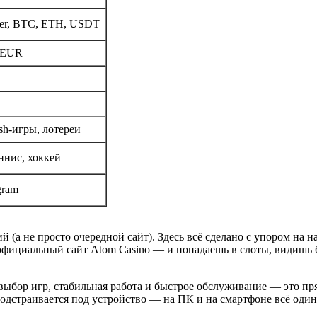
yeer, BTC, ETH, USDT
 EUR
ash-игры, лотереи
ннис, хоккей
gram
 (а не просто очередной сайт). Здесь всё сделано с упором на
а официальный сайт Atom Casino — и попадаешь в слоты, видишь
выбор игр, стабильная работа и быстрое обслуживание — это п
одстраивается под устройство — на ПК и на смартфоне всё один