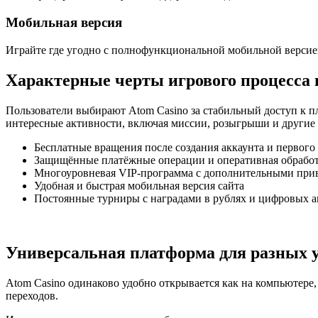
Мобильная версия
Играйте где угодно с полнофункциональной мобильной верси
Характерные черты игрового процесса 
Пользователи выбирают Atom Casino за стабильный доступ к п
интересные активности, включая миссии, розыгрыши и другие
Бесплатные вращения после создания аккаунта и первого
Защищённые платёжные операции и оперативная обрабо
Многоуровневая VIP-программа с дополнительными при
Удобная и быстрая мобильная версия сайта
Постоянные турниры с наградами в рублях и цифровых а
Универсальная платформа для разных 
Atom Casino одинаково удобно открывается как на компьютере
переходов.