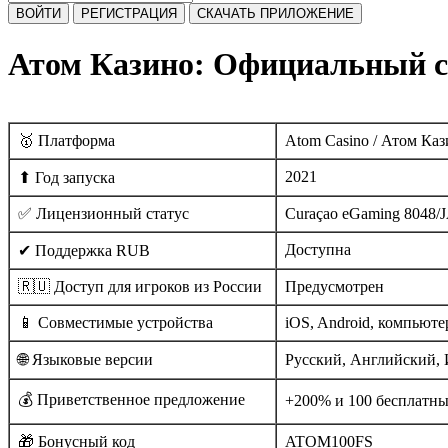
ВОЙТИ
РЕГИСТРАЦИЯ
СКАЧАТЬ ПРИЛОЖЕНИЕ
Атом Казино: Официальный с
🥇 Платформа
Atom Casino / Атом Ка
2021
⬆ Год запуска
✅ Лицензионный статус
Curaçao eGaming 8048/
Доступна
✔ Поддержка RUB
🇷🇺 Доступ для игроков из России
Предусмотрен
📱 Совместимые устройства
iOS, Android, компьют
🌐 Языковые версии
Русский, Английский,
💰 Приветственное предложение
+200% и 100 бесплатн
🎁 Бонусный код
ATOM100FS