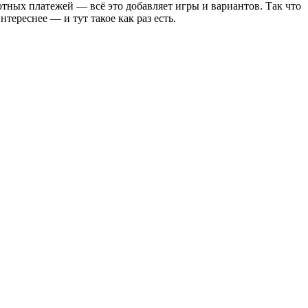
тных платежей — всё это добавляет игры и вариантов. Так что
нтереснее — и тут такое как раз есть.