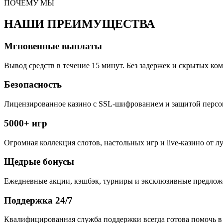
ПОЧЕМУ МЫ
НАШИ ПРЕИМУЩЕСТВА
Мгновенные выплаты
Вывод средств в течение 15 минут. Без задержек и скрытых ко
Безопасность
Лицензированное казино с SSL-шифрованием и защитой персо
5000+ игр
Огромная коллекция слотов, настольных игр и live-казино от 
Щедрые бонусы
Ежедневные акции, кэшбэк, турниры и эксклюзивные предложе
Поддержка 24/7
Квалифицированная служба поддержки всегда готова помочь в