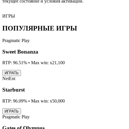
текущее состояние и условия активации.
ИГРЫ
ПОПУЛЯРНЫЕ ИГРЫ
Pragmatic Play
Sweet Bonanza
RTP: 96.51% • Max win: x21,100
ИГРАТЬ
NetEnt
Starburst
RTP: 96.09% • Max win: x50,000
ИГРАТЬ
Pragmatic Play
Gates of Olympus