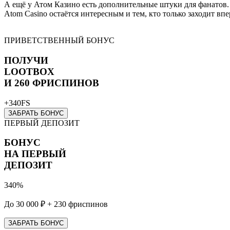
А ещё у Атом Казино есть дополнительные штуки для фанатов.
Atom Casino остаётся интересным и тем, кто только заходит впер
ПРИВЕТСТВЕННЫЙ БОНУС
ПОЛУЧИ
LOOTBOX
И 260 ФРИСПИНОВ
+340FS
ЗАБРАТЬ БОНУС
ПЕРВЫЙ ДЕПОЗИТ
БОНУС
НА ПЕРВЫЙ
ДЕПОЗИТ
340%
До 30 000 ₽ + 230 фриспинов
ЗАБРАТЬ БОНУС