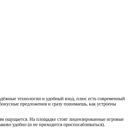
 надёжные технологии и удобный вход, плюс есть современный
 бонусные предложения и сразу понимаешь, как устроены
рям ощущается. На площадке стоят лицензированные игровые
аково удобно (и не приходится приспосабливаться).