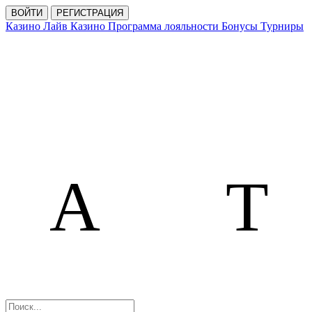
ВОЙТИ
РЕГИСТРАЦИЯ
Казино
Лайв Казино
Программа лояльности
Бонусы
Турниры
A
T