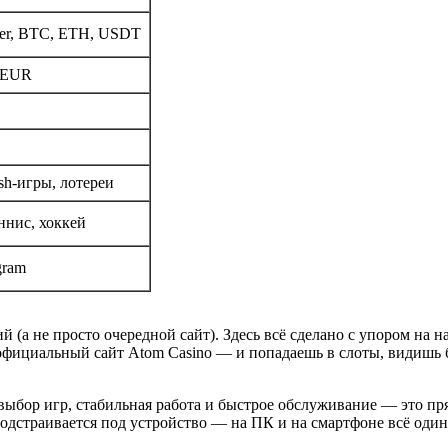
yeer, BTC, ETH, USDT
 EUR
ash-игры, лотереи
ннис, хоккей
gram
 (а не просто очередной сайт). Здесь всё сделано с упором на
а официальный сайт Atom Casino — и попадаешь в слоты, видишь
выбор игр, стабильная работа и быстрое обслуживание — это п
одстраивается под устройство — на ПК и на смартфоне всё один