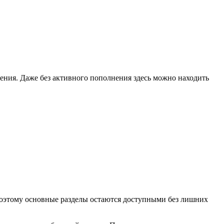
ения. Даже без активного пополнения здесь можно находить
 поэтому основные разделы остаются доступными без лишних