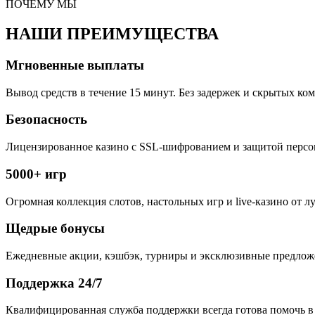
ПОЧЕМУ МЫ
НАШИ ПРЕИМУЩЕСТВА
Мгновенные выплаты
Вывод средств в течение 15 минут. Без задержек и скрытых ко
Безопасность
Лицензированное казино с SSL-шифрованием и защитой персо
5000+ игр
Огромная коллекция слотов, настольных игр и live-казино от 
Щедрые бонусы
Ежедневные акции, кэшбэк, турниры и эксклюзивные предложе
Поддержка 24/7
Квалифицированная служба поддержки всегда готова помочь в