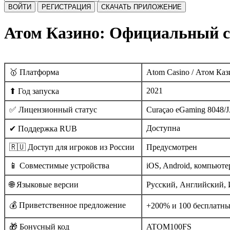
ВОЙТИ
РЕГИСТРАЦИЯ
СКАЧАТЬ ПРИЛОЖЕНИЕ
Атом Казино: Официальный с
🥇 Платформа
Atom Casino / Атом Ка
2021
⬆ Год запуска
✅ Лицензионный статус
Curaçao eGaming 8048/
Доступна
✔ Поддержка RUB
🇷🇺 Доступ для игроков из России
Предусмотрен
📱 Совместимые устройства
iOS, Android, компьют
🌐 Языковые версии
Русский, Английский,
💰 Приветственное предложение
+200% и 100 бесплатн
🎁 Бонусный код
ATOM100FS