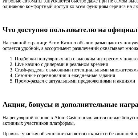
Игровые автоматы запускаются быстро даже при не самом высо
одинаково комфортный доступ ко всем функциям сервиса на л
Что доступно пользователю на официал
На главной странице Атом Казино обычно размещаются попул
остаётся удобной, а ассортимент развлечений охватывает мно
Подборки популярных игр с высоким интересом у пользо
Live-казино с дилерами в реальном времени
Crash-разделы с высокими потенциальными множителям
Сезонные соревнования и ежедневные задания
Промо-раздел с актуальными предложениями и акциями
Акции, бонусы и дополнительные нагр
На регулярной основе в Atom Casino появляются новые бонус
активных участников платформы.
Правила участия обычно описываются открыто и без лишней п