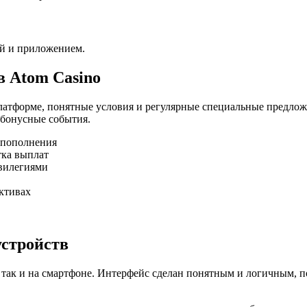
ей и приложением.
в Atom Casino
латформе, понятные условия и регулярные специальные предлож
 бонусные события.
 пополнения
тка выплат
вилегиями
ктивах
устройств
, так и на смартфоне. Интерфейс сделан понятным и логичным,