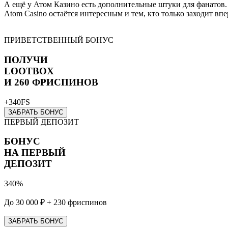
А ещё у Атом Казино есть дополнительные штуки для фанатов.
Atom Casino остаётся интересным и тем, кто только заходит впер
ПРИВЕТСТВЕННЫЙ БОНУС
ПОЛУЧИ
LOOTBOX
И 260 ФРИСПИНОВ
+340FS
ЗАБРАТЬ БОНУС
ПЕРВЫЙ ДЕПОЗИТ
БОНУС
НА ПЕРВЫЙ
ДЕПОЗИТ
340%
До 30 000 ₽ + 230 фриспинов
ЗАБРАТЬ БОНУС