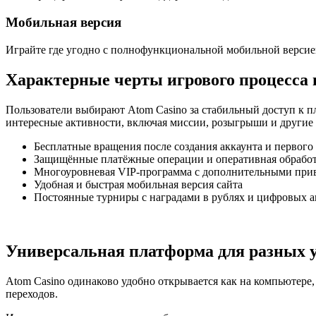
Мобильная версия
Играйте где угодно с полнофункциональной мобильной верси
Характерные черты игрового процесса 
Пользователи выбирают Atom Casino за стабильный доступ к п
интересные активности, включая миссии, розыгрыши и другие
Бесплатные вращения после создания аккаунта и первого
Защищённые платёжные операции и оперативная обрабо
Многоуровневая VIP-программа с дополнительными при
Удобная и быстрая мобильная версия сайта
Постоянные турниры с наградами в рублях и цифровых а
Универсальная платформа для разных 
Atom Casino одинаково удобно открывается как на компьютере
переходов.