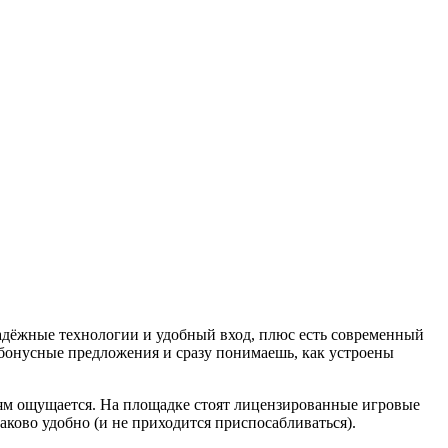
 надёжные технологии и удобный вход, плюс есть современный
 бонусные предложения и сразу понимаешь, как устроены
рям ощущается. На площадке стоят лицензированные игровые
аково удобно (и не приходится приспосабливаться).