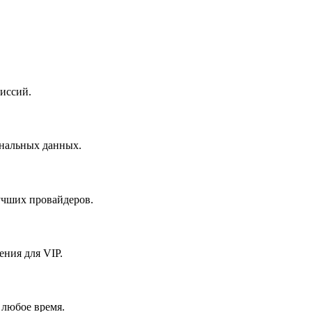
миссий.
нальных данных.
лучших провайдеров.
ния для VIP.
 любое время.