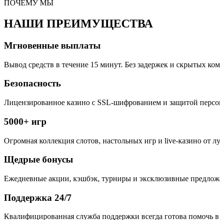
ПОЧЕМУ МЫ
НАШИ ПРЕИМУЩЕСТВА
Мгновенные выплаты
Вывод средств в течение 15 минут. Без задержек и скрытых ко
Безопасность
Лицензированное казино с SSL-шифрованием и защитой персо
5000+ игр
Огромная коллекция слотов, настольных игр и live-казино от 
Щедрые бонусы
Ежедневные акции, кэшбэк, турниры и эксклюзивные предложе
Поддержка 24/7
Квалифицированная служба поддержки всегда готова помочь в