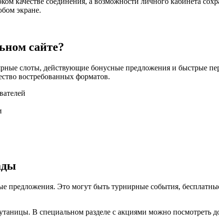
ком качестве соединения, а возможности личного кабинета сохр
юбом экране.
ьном сайте?
ярные слоты, действующие бонусные предложения и быстрые пе
жество востребованных форматов.
вателей
и
ады
ные предложения. Это могут быть турнирные события, бесплатн
утаницы. В специальном разделе с акциями можно посмотреть д