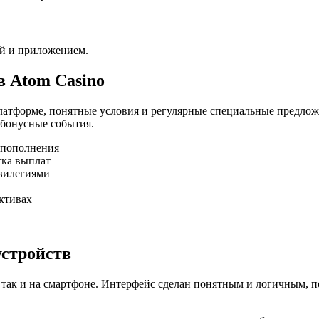
ей и приложением.
в Atom Casino
латформе, понятные условия и регулярные специальные предлож
 бонусные события.
 пополнения
тка выплат
вилегиями
ктивах
устройств
, так и на смартфоне. Интерфейс сделан понятным и логичным,