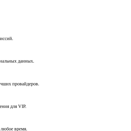
миссий.
нальных данных.
лучших провайдеров.
ния для VIP.
 любое время.