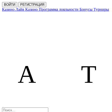
ВОЙТИ
РЕГИСТРАЦИЯ
Казино
Лайв Казино
Программа лояльности
Бонусы
Турниры
A
T