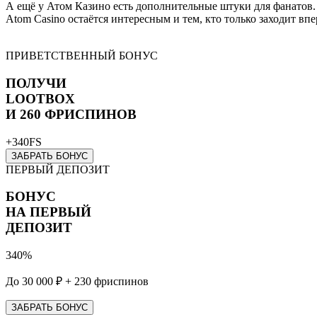
А ещё у Атом Казино есть дополнительные штуки для фанатов.
Atom Casino остаётся интересным и тем, кто только заходит впер
ПРИВЕТСТВЕННЫЙ БОНУС
ПОЛУЧИ
LOOTBOX
И 260 ФРИСПИНОВ
+340FS
ЗАБРАТЬ БОНУС
ПЕРВЫЙ ДЕПОЗИТ
БОНУС
НА ПЕРВЫЙ
ДЕПОЗИТ
340%
До 30 000 ₽ + 230 фриспинов
ЗАБРАТЬ БОНУС