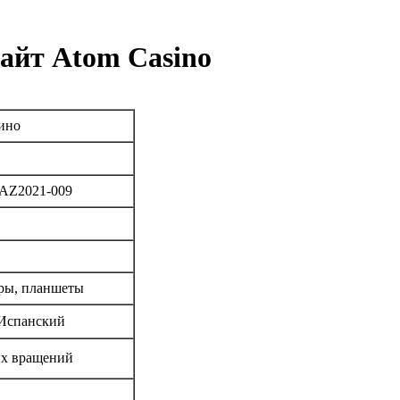
айт Atom Casino
зино
JAZ2021-009
еры, планшеты
 Испанский
ых вращений