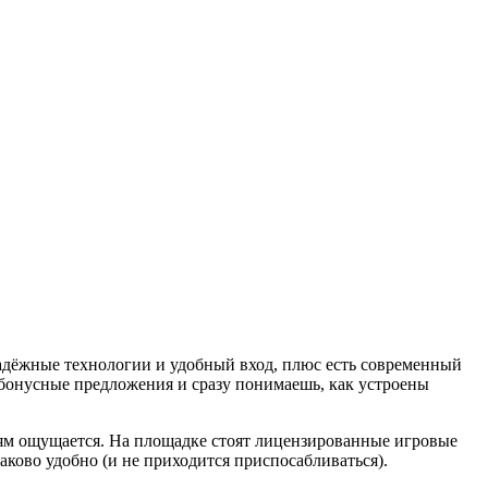
 надёжные технологии и удобный вход, плюс есть современный
 бонусные предложения и сразу понимаешь, как устроены
рям ощущается. На площадке стоят лицензированные игровые
аково удобно (и не приходится приспосабливаться).