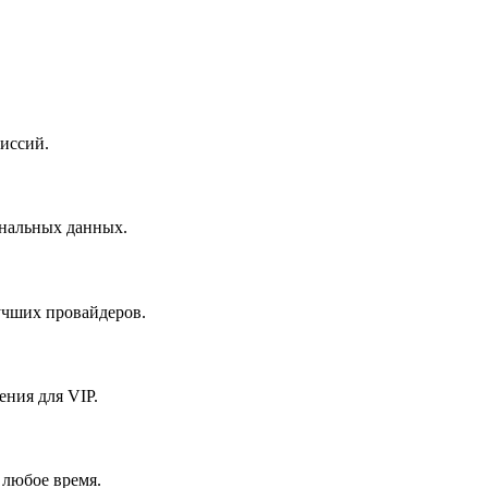
миссий.
нальных данных.
лучших провайдеров.
ния для VIP.
 любое время.