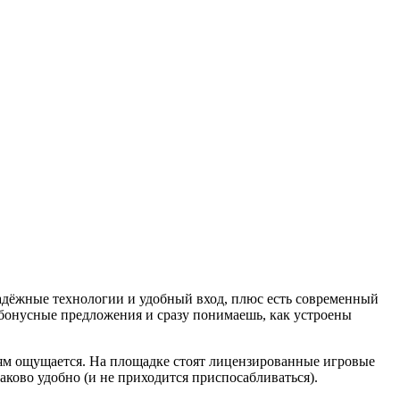
 надёжные технологии и удобный вход, плюс есть современный
 бонусные предложения и сразу понимаешь, как устроены
рям ощущается. На площадке стоят лицензированные игровые
аково удобно (и не приходится приспосабливаться).