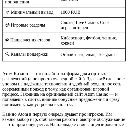
пополнения
🔽 Минимальный вывод
1000 RUB
Слоты, Live Casino, Crash-
🎲 Игровые разделы
игры, лотереи
Киберспорт, футбол, теннис,
⚽ Направления ставок
хоккей
🔍 Каналы поддержки
Онлайн-чат, email, Telegram
Атом Казино — это онлайн-платформа для азартных
развлечений (а не просто очередной сайт). Здесь всё сделано с
упором на надёжные технологии и удобный вход, плюс есть
современный подход к тому, как организован игровой
процесс. Заходишь на официальный сайт Atom Casino — и
попадаешь в слоты, видишь бонусные предложения и сразу
понимаешь, как устроены выплаты.
Казино Atom в первую очередь думает про игроков. Им
важны выбор игр, стабильная работа и быстрое обслуживание
— это прям ощущается. На площадке стоят лицензированные