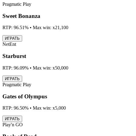
Pragmatic Play
Sweet Bonanza
RTP: 96.51% • Max win: x21,100
ИГРАТЬ
NetEnt
Starburst
RTP: 96.09% • Max win: x50,000
ИГРАТЬ
Pragmatic Play
Gates of Olympus
RTP: 96.50% • Max win: x5,000
ИГРАТЬ
Play'n GO