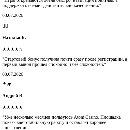
"Игры открываются очень быстро, навигация понятная, а
поддержка отвечает действительно качественно."
03.07.2026
👩‍⚕️
Наталья Б.
★★★★☆
"Стартовый бонус получила почти сразу после регистрации, а
первый вывод прошёл спокойно и без сложностей."
03.07.2026
👨‍🎓
Андрей В.
★★★★★
"Уже несколько месяцев пользуюсь Atom Casino. Площадка
показывает стабильную работу и оставляет хорошее
впечатление."