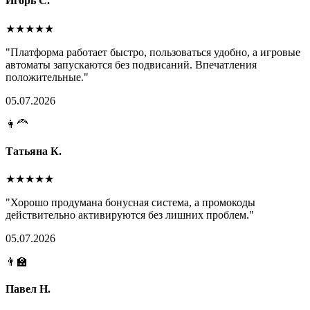
Игорь С.
★★★★★
"Платформа работает быстро, пользоваться удобно, а игровые
автоматы запускаются без подвисаний. Впечатления
положительные."
05.07.2026
👩‍🦰
Татьяна К.
★★★★★
"Хорошо продумана бонусная система, а промокоды
действительно активируются без лишних проблем."
05.07.2026
👨‍🏫
Павел Н.