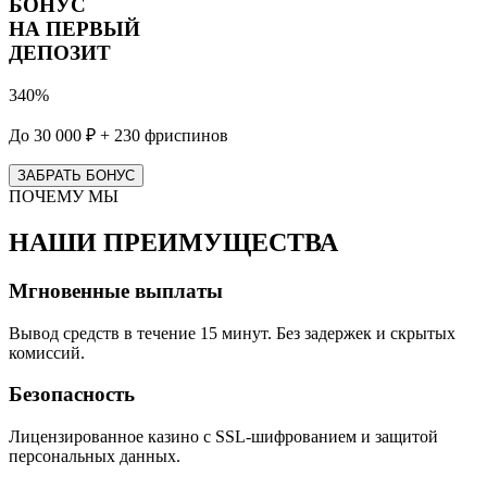
БОНУС
НА ПЕРВЫЙ
ДЕПОЗИТ
340%
До 30 000 ₽ + 230 фриспинов
ЗАБРАТЬ БОНУС
ПОЧЕМУ МЫ
НАШИ ПРЕИМУЩЕСТВА
Мгновенные выплаты
Вывод средств в течение 15 минут. Без задержек и скрытых
комиссий.
Безопасность
Лицензированное казино с SSL-шифрованием и защитой
персональных данных.