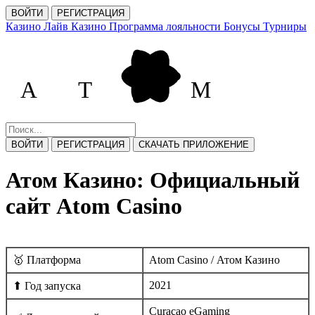
ВОЙТИ
РЕГИСТРАЦИЯ
Казино
Лайв Казино
Программа лояльности
Бонусы
Турниры
A
T
M
ВОЙТИ
РЕГИСТРАЦИЯ
СКАЧАТЬ ПРИЛОЖЕНИЕ
Атом Казино: Официальный
сайт Atom Casino
🥇 Платформа
Atom Casino / Атом Казино
2021
⬆ Год запуска
Curaçao eGaming