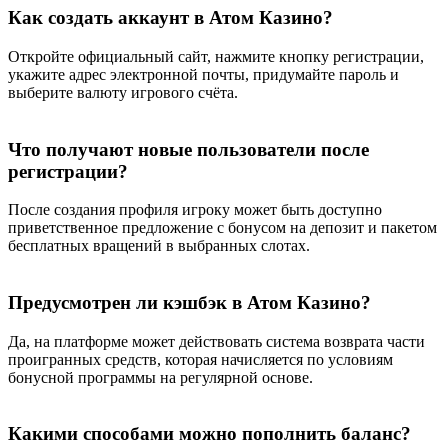
Как создать аккаунт в Атом Казино?
Откройте официальный сайт, нажмите кнопку регистрации,
укажите адрес электронной почты, придумайте пароль и
выберите валюту игрового счёта.
Что получают новые пользователи после
регистрации?
После создания профиля игроку может быть доступно
приветственное предложение с бонусом на депозит и пакетом
бесплатных вращений в выбранных слотах.
Предусмотрен ли кэшбэк в Атом Казино?
Да, на платформе может действовать система возврата части
проигранных средств, которая начисляется по условиям
бонусной программы на регулярной основе.
Какими способами можно пополнить баланс?