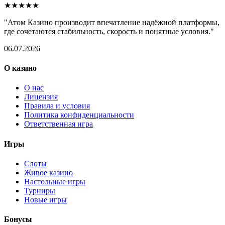
★★★★★
"Атом Казино производит впечатление надёжной платформы,
где сочетаются стабильность, скорость и понятные условия."
06.07.2026
О казино
О нас
Лицензия
Правила и условия
Политика конфиденциальности
Ответственная игра
Игры
Слоты
Живое казино
Настольные игры
Турниры
Новые игры
Бонусы